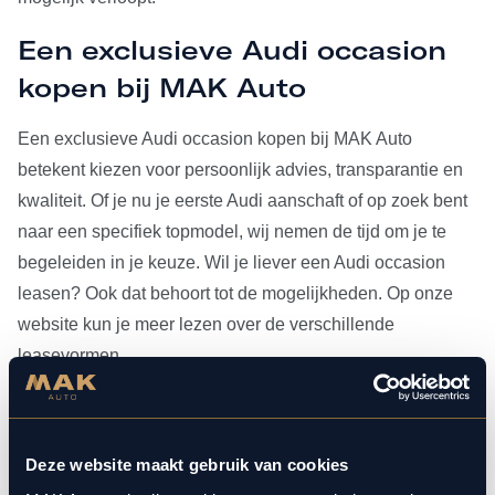
Een exclusieve Audi occasion
kopen bij MAK Auto
Een exclusieve Audi occasion kopen bij MAK Auto
betekent kiezen voor persoonlijk advies, transparantie en
kwaliteit. Of je nu je eerste Audi aanschaft of op zoek bent
naar een specifiek topmodel, wij nemen de tijd om je te
begeleiden in je keuze. Wil je liever een Audi occasion
leasen? Ook dat behoort tot de mogelijkheden. Op onze
website kun je meer lezen over de verschillende
leasevormen.
Heb je je Audi occasion eenmaal gevonden, dan kun je
voor al het
onderhoud
bij ons terecht. Doordat MAK Auto is
Deze website maakt gebruik van cookies
aangesloten bij Bosch Car Service, beschikken onze