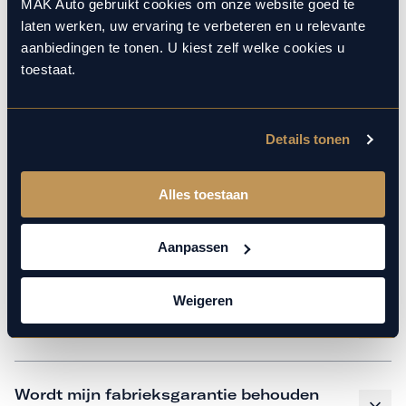
monteurs over de laatste technische kennis en data. Wij
MAK Auto gebruikt cookies om onze website goed te
laten werken, uw ervaring te verbeteren en u relevante
verzorgen het onderhoud op hetzelfde niveau als een
aanbiedingen te tonen. U kiest zelf welke cookies u
merkdealer, met behoud van de fabrieksgarantie. Kom
toestaat.
gerust langs in onze werkplaats voor een APK of een
beurt.
Details tonen
Veelgestelde vragen
Alles toestaan
Hoe weet ik welk onderhoud mijn
Aanpassen
auto nodig heeft en wanneer?
Weigeren
Is vervangend vervoer mogelijk?
Wordt mijn fabrieksgarantie behouden