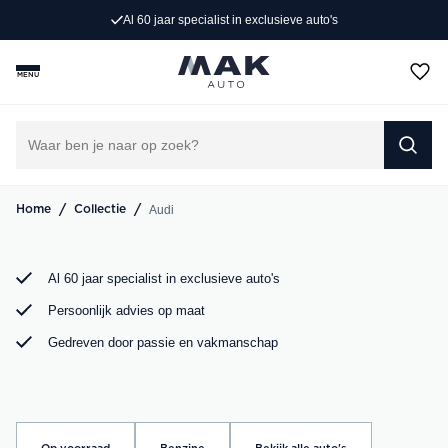
Al 60 jaar specialist in exclusieve auto's
Op zoek naar een exclusieve Audi occasion? Bij MAK
Auto vind je een zorgvuldig geselecteerd aanbod, van de
MENU
sportieve Audi A3 tot de krachtige Audi RS6. Bekijk ons
aanbod online of kom langs in onze showroom.
DIRECT CONTACT OPNEMEN
/
/
Audi
Home
Collectie
Al 60 jaar specialist in exclusieve auto's
Persoonlijk advies op maat
Gedreven door passie en vakmanschap