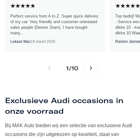
Perfect service from A to Z. Super quick delivery
Top bedrijf W
of my car. Very friendly and customer orientated
- Service een
sales people (Dennis Stam). I have bought
dikke 10 - kwa
many...
dikke 10 Waa
Lukasz Mac
19 maart 2026
Ramon Janss
1
10
/
Exclusieve Audi occasions in
onze voorraad
Bij MAK Auto bieden wij een selectie van exclusieve Audi
occasions die zijn uitgekozen op kwaliteit, staat van