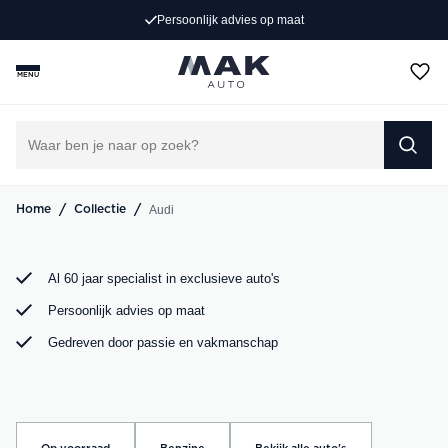
Persoonlijk advies op maat
Op zoek naar een exclusieve Audi occasion? Bij MAK
Auto vind je een zorgvuldig geselecteerd aanbod, van de
MENU
sportieve Audi A3 tot de krachtige Audi RS6. Bekijk ons
aanbod online of kom langs in onze showroom.
DIRECT CONTACT OPNEMEN
/
/
Audi
Home
Collectie
Al 60 jaar specialist in exclusieve auto's
Persoonlijk advies op maat
Gedreven door passie en vakmanschap