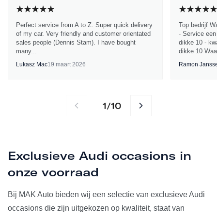
Perfect service from A to Z. Super quick delivery
Top bedrijf W
of my car. Very friendly and customer orientated
- Service een
sales people (Dennis Stam). I have bought
dikke 10 - kwa
many...
dikke 10 Waa
Lukasz Mac
19 maart 2026
Ramon Janss
1
10
/
Exclusieve Audi occasions in
onze voorraad
Bij MAK Auto bieden wij een selectie van exclusieve Audi
occasions die zijn uitgekozen op kwaliteit, staat van