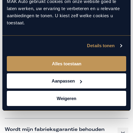
monteurs over de laatste technische kennis en data. Wij
MAK Auto gebruikt cookies om onze website goed te
laten werken, uw ervaring te verbeteren en u relevante
verzorgen het onderhoud op hetzelfde niveau als een
aanbiedingen te tonen. U kiest zelf welke cookies u
merkdealer, met behoud van de fabrieksgarantie. Kom
toestaat.
gerust langs in onze werkplaats voor een APK of een
beurt.
Details tonen
Veelgestelde vragen
Alles toestaan
Hoe weet ik welk onderhoud mijn
Aanpassen
auto nodig heeft en wanneer?
Weigeren
Is vervangend vervoer mogelijk?
Wordt mijn fabrieksgarantie behouden