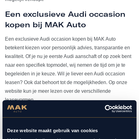
Een exclusieve Audi occasion
kopen bij MAK Auto
Een exclusieve Audi occasion kopen bij MAK Auto
betekent kiezen voor persoonlijk advies, transparantie en
kwaliteit. Of je nu je eerste Audi aanschaft of op zoek bent
naar een specifiek topmodel, wij nemen de tijd om je te
begeleiden in je keuze. Wil je liever een Audi occasion
leasen? Ook dat behoort tot de mogelijkheden. Op onze
website kun je meer lezen over de verschillende
leasevormen.
Heb je je Audi occasion eenmaal gevonden, dan kun je
voor al het
onderhoud
bij ons terecht. Doordat MAK Auto is
Deze website maakt gebruik van cookies
aangesloten bij Bosch Car Service, beschikken onze