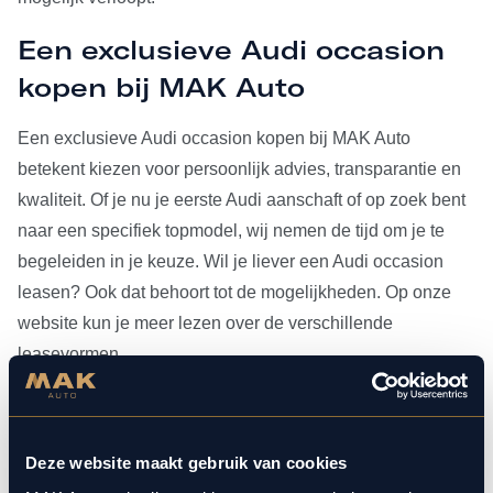
Een exclusieve Audi occasion
kopen bij MAK Auto
Een exclusieve Audi occasion kopen bij MAK Auto
betekent kiezen voor persoonlijk advies, transparantie en
kwaliteit. Of je nu je eerste Audi aanschaft of op zoek bent
naar een specifiek topmodel, wij nemen de tijd om je te
begeleiden in je keuze. Wil je liever een Audi occasion
leasen? Ook dat behoort tot de mogelijkheden. Op onze
website kun je meer lezen over de verschillende
leasevormen.
Heb je je Audi occasion eenmaal gevonden, dan kun je
voor al het
onderhoud
bij ons terecht. Doordat MAK Auto is
Deze website maakt gebruik van cookies
aangesloten bij Bosch Car Service, beschikken onze