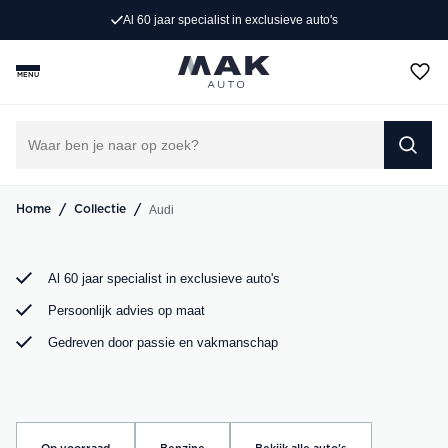
Al 60 jaar specialist in exclusieve auto's
Op zoek naar een exclusieve Audi occasion? Bij MAK
Auto vind je een zorgvuldig geselecteerd aanbod, van de
MENU
sportieve Audi A3 tot de krachtige Audi RS6. Bekijk ons
aanbod online of kom langs in onze showroom.
DIRECT CONTACT OPNEMEN
/
/
Audi
Home
Collectie
Al 60 jaar specialist in exclusieve auto's
Persoonlijk advies op maat
Gedreven door passie en vakmanschap