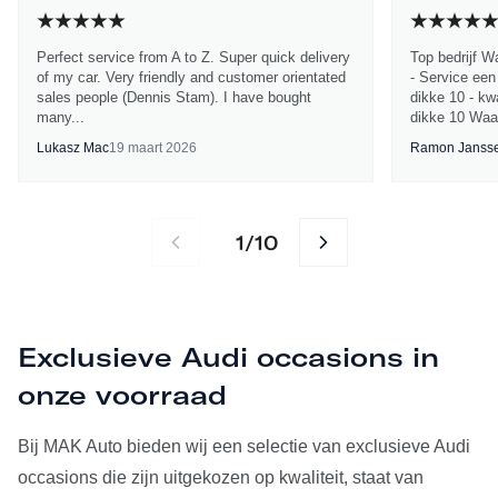
Perfect service from A to Z. Super quick delivery
Top bedrijf W
of my car. Very friendly and customer orientated
- Service een
sales people (Dennis Stam). I have bought
dikke 10 - kwa
many...
dikke 10 Waa
Lukasz Mac
19 maart 2026
Ramon Janss
1
10
/
Exclusieve Audi occasions in
onze voorraad
Bij MAK Auto bieden wij een selectie van exclusieve Audi
occasions die zijn uitgekozen op kwaliteit, staat van