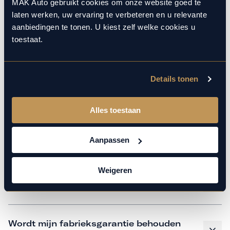
monteurs over de laatste technische kennis en data. Wij
MAK Auto gebruikt cookies om onze website goed te
laten werken, uw ervaring te verbeteren en u relevante
verzorgen het onderhoud op hetzelfde niveau als een
aanbiedingen te tonen. U kiest zelf welke cookies u
merkdealer, met behoud van de fabrieksgarantie. Kom
toestaat.
gerust langs in onze werkplaats voor een APK of een
beurt.
Details tonen
Veelgestelde vragen
Alles toestaan
Hoe weet ik welk onderhoud mijn
Aanpassen
auto nodig heeft en wanneer?
Weigeren
Is vervangend vervoer mogelijk?
Wordt mijn fabrieksgarantie behouden