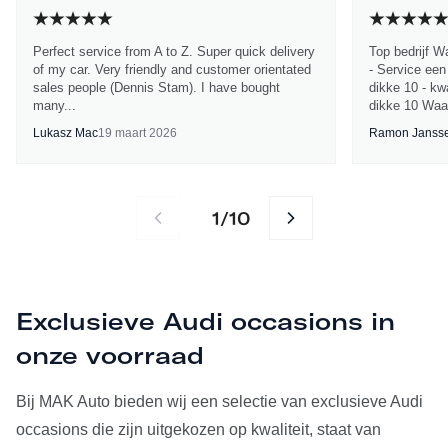
Perfect service from A to Z. Super quick delivery
Top bedrijf W
of my car. Very friendly and customer orientated
- Service een
sales people (Dennis Stam). I have bought
dikke 10 - kwa
many...
dikke 10 Waa
Lukasz Mac
19 maart 2026
Ramon Janss
1
10
/
Exclusieve Audi occasions in
onze voorraad
Bij MAK Auto bieden wij een selectie van exclusieve Audi
occasions die zijn uitgekozen op kwaliteit, staat van