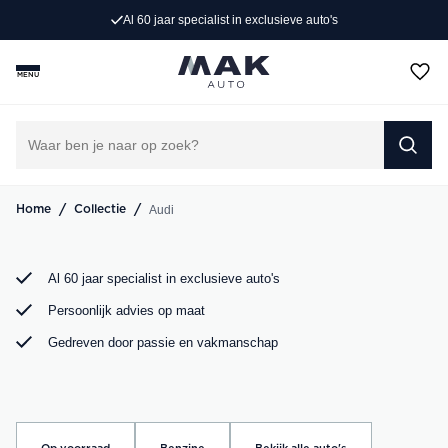
Al 60 jaar specialist in exclusieve auto's
Op zoek naar een exclusieve Audi occasion? Bij MAK
Auto vind je een zorgvuldig geselecteerd aanbod, van de
MENU
sportieve Audi A3 tot de krachtige Audi RS6. Bekijk ons
aanbod online of kom langs in onze showroom.
DIRECT CONTACT OPNEMEN
/
/
Audi
Home
Collectie
Al 60 jaar specialist in exclusieve auto's
Persoonlijk advies op maat
Gedreven door passie en vakmanschap