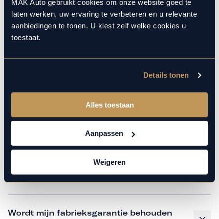
monteurs over de laatste technische kennis en data. Wij
MAK Auto gebruikt cookies om onze website goed te
laten werken, uw ervaring te verbeteren en u relevante
verzorgen het onderhoud op hetzelfde niveau als een
aanbiedingen te tonen. U kiest zelf welke cookies u
merkdealer, met behoud van de fabrieksgarantie. Kom
toestaat.
gerust langs in onze werkplaats voor een APK of een
beurt.
Details tonen
Veelgestelde vragen
Alles toestaan
Hoe weet ik welk onderhoud mijn
Aanpassen
auto nodig heeft en wanneer?
Weigeren
Is vervangend vervoer mogelijk?
Wordt mijn fabrieksgarantie behouden