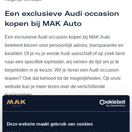
Een exclusieve Audi occasion
kopen bij MAK Auto
Een exclusieve Audi occasion kopen bij MAK Auto
betekent kiezen voor persoonlijk advies, transparantie en
kwaliteit. Of je nu je eerste Audi aanschaft of op zoek bent
naar een specifiek topmodel, wij nemen de tijd om je te
begeleiden in je keuze. Wil je liever een Audi occasion
leasen? Ook dat behoort tot de mogelijkheden. Op onze
website kun je meer lezen over de verschillende
leasevormen.
Heb je je Audi occasion eenmaal gevonden, dan kun je
voor al het
onderhoud
bij ons terecht. Doordat MAK Auto is
Deze website maakt gebruik van cookies
aangesloten bij Bosch Car Service, beschikken onze