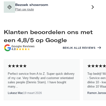
Bezoek showroom
Plan uw route
Klanten beoordelen ons met
een 4,8/5 op Google
Google Reviews
BEKIJK ALLE REVIEWS
4.8
Perfect service from A to Z. Super quick delivery
Top bedrijf W
of my car. Very friendly and customer orientated
- Service een
sales people (Dennis Stam). I have bought
dikke 10 - kwa
many...
dikke 10 Waa
Lukasz Mac
19 maart 2026
Ramon Janss