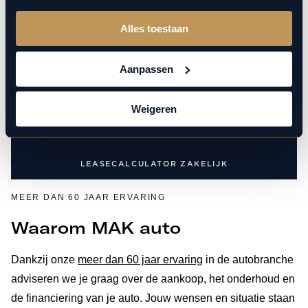
tarieven voor bepaalde risicogroepen. Bij MAK Auto
houden we rekening met jouw persoonlijke situatie en
Alles toestaan
financiële ruimte, zodat je maandlasten realistisch en
transparant blijven.
Aanpassen
Weigeren
LEASECALCULATOR PARTICULIER
LEASECALCULATOR ZAKELIJK
MEER DAN 60 JAAR ERVARING
Waarom MAK auto
Dankzij onze
meer dan 60 jaar ervaring
in de autobranche
adviseren we je graag over de aankoop, het onderhoud en
de financiering van je auto. Jouw wensen en situatie staan