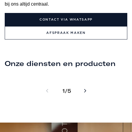
bij ons altijd centraal.
CONTACT VIA WHATSAPP
Verzekeringen
Finan
AFSPRAAK MAKEN
Zorgeloos onderweg met een verzekering
Zakelijk 
die past bij jouw auto. Wij helpen je met
fiscale v
een passende dekking en heldere
leaseconst
voorwaarden.
ondernem
Onze diensten en producten
ONTDEK MEER
ONTDEK M
1
5
/