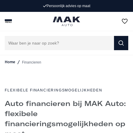
passende lease- of financieringsoplossing voor zowel
(408)
4.8
/ 5
particulieren als ondernemers. Persoonlijk advies
inbegrepen.
MENU
CONTACT VIA WHATSAPP
AFSPRAAK MAKEN
/
Financieren
Home
FLEXIBELE FINANCIERINGSMOGELIJKHEDEN
Auto financieren bij MAK Auto:
flexibele
financieringsmogelijkheden op