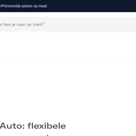
se
Persoonlijk advies op maat
 vind je een passende lease- of
n als ondernemers. Persoonlijk advies
MAKEN
Auto: flexibele