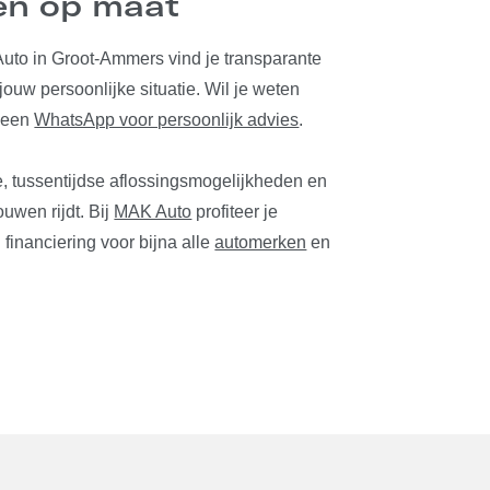
en op maat
uto in Groot-Ammers vind je transparante
jouw persoonlijke situatie. Wil je weten
t een
WhatsApp voor persoonlijk advies
.
e, tussentijdse aflossingsmogelijkheden en
ouwen rijdt. Bij
MAK Auto
profiteer je
financiering voor bijna alle
automerken
en