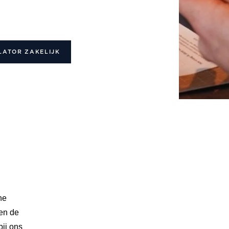
LATOR ZAKELIJK
he
en de
bij ons