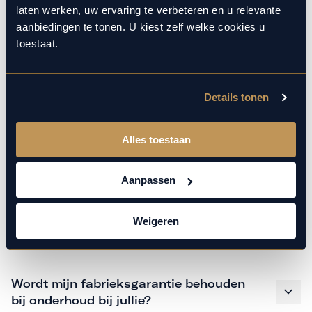
monteurs over de laatste technische kennis en data. Wij
laten werken, uw ervaring te verbeteren en u relevante
verzorgen het onderhoud op hetzelfde niveau als een
aanbiedingen te tonen. U kiest zelf welke cookies u
merkdealer. Kom gerust langs in onze werkplaats voor een
toestaat.
APK of een beurt.
Details tonen
Veelgestelde vragen
Alles toestaan
Hoe weet ik welk onderhoud mijn
auto nodig heeft en wanneer?
Aanpassen
Weigeren
Is vervangend vervoer mogelijk?
Wordt mijn fabrieksgarantie behouden
bij onderhoud bij jullie?