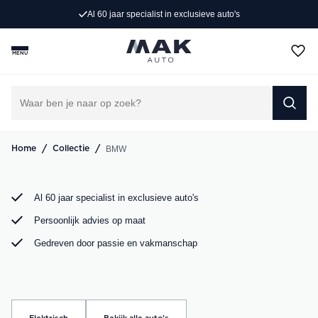
Al 60 jaar specialist in exclusieve auto's
Rijd weg in jouw droom-BMW. Bij MAK Auto vind je een
exclusief aanbod BMW occasions, van de sportieve BMW
MENU
3 Serie tot de ruime BMW X5. Bekijk ons aanbod online of
kom langs in onze showroom.
DIRECT CONTACT OPNEMEN
/
/
BMW
Home
Collectie
Al 60 jaar specialist in exclusieve auto's
Persoonlijk advies op maat
Gedreven door passie en vakmanschap