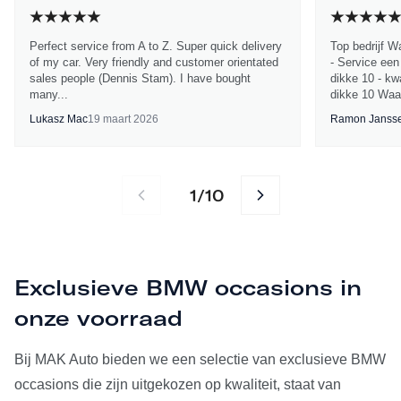
Perfect service from A to Z. Super quick delivery
Top bedrijf W
of my car. Very friendly and customer orientated
- Service een
sales people (Dennis Stam). I have bought
dikke 10 - kwa
many...
dikke 10 Waa
Lukasz Mac
19 maart 2026
Ramon Janss
1
10
/
Exclusieve BMW occasions in
onze voorraad
Bij MAK Auto bieden we een selectie van exclusieve BMW
occasions die zijn uitgekozen op kwaliteit, staat van