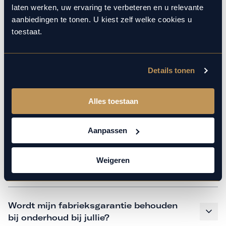
monteurs over de laatste technische kennis en data. Wij
laten werken, uw ervaring te verbeteren en u relevante
verzorgen het onderhoud op hetzelfde niveau als een
aanbiedingen te tonen. U kiest zelf welke cookies u
merkdealer. Kom gerust langs in onze werkplaats voor een
toestaat.
APK of een beurt.
Details tonen
Veelgestelde vragen
Alles toestaan
Hoe weet ik welk onderhoud mijn
auto nodig heeft en wanneer?
Aanpassen
Weigeren
Is vervangend vervoer mogelijk?
Wordt mijn fabrieksgarantie behouden
bij onderhoud bij jullie?