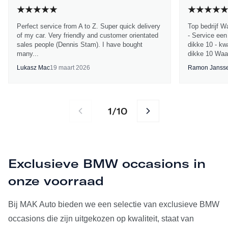
Perfect service from A to Z. Super quick delivery
Top bedrijf W
of my car. Very friendly and customer orientated
- Service een
sales people (Dennis Stam). I have bought
dikke 10 - kwa
many...
dikke 10 Waa
Lukasz Mac
19 maart 2026
Ramon Janss
1
10
/
Exclusieve BMW occasions in
onze voorraad
Bij MAK Auto bieden we een selectie van exclusieve BMW
occasions die zijn uitgekozen op kwaliteit, staat van