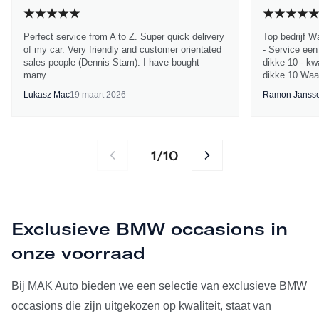
Perfect service from A to Z. Super quick delivery
Top bedrijf W
of my car. Very friendly and customer orientated
- Service een
sales people (Dennis Stam). I have bought
dikke 10 - kwa
many...
dikke 10 Waa
Lukasz Mac
19 maart 2026
Ramon Janss
1
10
/
Exclusieve BMW occasions in
onze voorraad
Bij MAK Auto bieden we een selectie van exclusieve BMW
occasions die zijn uitgekozen op kwaliteit, staat van