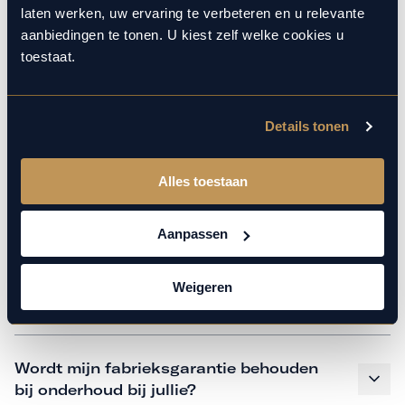
monteurs over de laatste technische kennis en data. Wij
laten werken, uw ervaring te verbeteren en u relevante
verzorgen het onderhoud op hetzelfde niveau als een
aanbiedingen te tonen. U kiest zelf welke cookies u
merkdealer. Kom gerust langs in onze werkplaats voor een
toestaat.
APK of een beurt.
Details tonen
Veelgestelde vragen
Alles toestaan
Hoe weet ik welk onderhoud mijn
auto nodig heeft en wanneer?
Aanpassen
Weigeren
Is vervangend vervoer mogelijk?
Wordt mijn fabrieksgarantie behouden
bij onderhoud bij jullie?