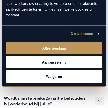
monteurs over de laatste technische kennis en data. Wij
laten werken, uw ervaring te verbeteren en u relevante
verzorgen het onderhoud op hetzelfde niveau als een
aanbiedingen te tonen. U kiest zelf welke cookies u
merkdealer. Kom gerust langs in onze werkplaats voor een
toestaat.
APK of een beurt.
Details tonen
Veelgestelde vragen
Alles toestaan
Hoe weet ik welk onderhoud mijn
auto nodig heeft en wanneer?
Aanpassen
Weigeren
Is vervangend vervoer mogelijk?
Wordt mijn fabrieksgarantie behouden
bij onderhoud bij jullie?