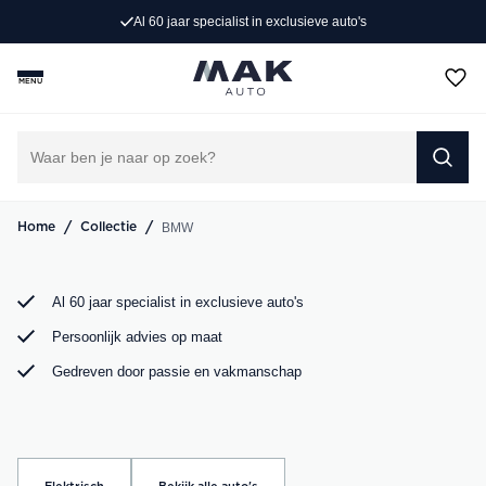
Al 60 jaar specialist in exclusieve auto's
Rijd weg in jouw droom-BMW. Bij MAK Auto vind je een
exclusief aanbod BMW occasions, van de sportieve BMW
MENU
3 Serie tot de ruime BMW X5. Bekijk ons aanbod online of
kom langs in onze showroom.
DIRECT CONTACT OPNEMEN
/
/
BMW
Home
Collectie
Al 60 jaar specialist in exclusieve auto's
Persoonlijk advies op maat
Gedreven door passie en vakmanschap