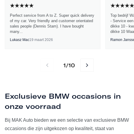
Perfect service from A to Z. Super quick delivery
Top bedrijf W
of my car. Very friendly and customer orientated
- Service een
sales people (Dennis Stam). I have bought
dikke 10 - kwa
many...
dikke 10 Waa
Lukasz Mac
19 maart 2026
Ramon Janss
1
10
/
Exclusieve BMW occasions in
onze voorraad
Bij MAK Auto bieden we een selectie van exclusieve BMW
occasions die zijn uitgekozen op kwaliteit, staat van