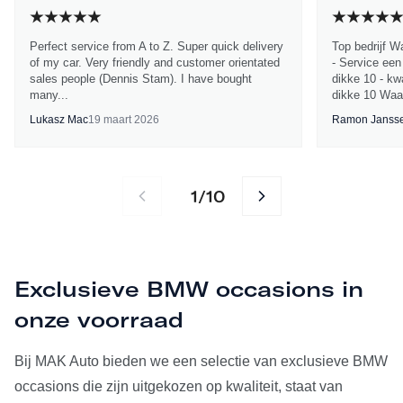
Perfect service from A to Z. Super quick delivery
Top bedrijf W
of my car. Very friendly and customer orientated
- Service een
sales people (Dennis Stam). I have bought
dikke 10 - kwa
many...
dikke 10 Waa
Lukasz Mac
19 maart 2026
Ramon Janss
1
10
/
Exclusieve BMW occasions in
onze voorraad
Bij MAK Auto bieden we een selectie van exclusieve BMW
occasions die zijn uitgekozen op kwaliteit, staat van