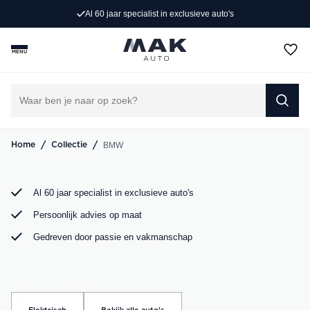
e auto's
Persoonlijk advies op maat
Rijd weg in jouw droom-BMW. Bij MAK Auto vind je een
exclusief aanbod BMW occasions, van de sportieve BMW
MENU
3 Serie tot de ruime BMW X5. Bekijk ons aanbod online of
kom langs in onze showroom.
DIRECT CONTACT OPNEMEN
/
/
BMW
Home
Collectie
Al 60 jaar specialist in exclusieve auto's
Persoonlijk advies op maat
Gedreven door passie en vakmanschap