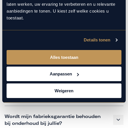
monteurs over de laatste technische kennis en data. Wij
laten werken, uw ervaring te verbeteren en u relevante
verzorgen het onderhoud op hetzelfde niveau als een
aanbiedingen te tonen. U kiest zelf welke cookies u
merkdealer. Kom gerust langs in onze werkplaats voor een
toestaat.
APK of een beurt.
Details tonen
Veelgestelde vragen
Alles toestaan
Hoe weet ik welk onderhoud mijn
auto nodig heeft en wanneer?
Aanpassen
Weigeren
Is vervangend vervoer mogelijk?
Wordt mijn fabrieksgarantie behouden
bij onderhoud bij jullie?