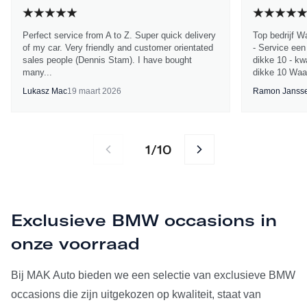
Perfect service from A to Z. Super quick delivery
Top bedrijf W
of my car. Very friendly and customer orientated
- Service een
sales people (Dennis Stam). I have bought
dikke 10 - kwa
many...
dikke 10 Waa
Lukasz Mac
19 maart 2026
Ramon Janss
1
10
/
Exclusieve BMW occasions in
onze voorraad
Bij MAK Auto bieden we een selectie van exclusieve BMW
occasions die zijn uitgekozen op kwaliteit, staat van