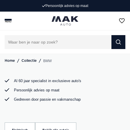
k advies op maat
4
Rijd weg in jouw droom-BMW. Bij MAK Auto vind je een
exclusief aanbod BMW occasions, van de sportieve BMW
MENU
3 Serie tot de ruime BMW X5. Bekijk ons aanbod online of
kom langs in onze showroom.
DIRECT CONTACT OPNEMEN
/
/
BMW
Home
Collectie
Al 60 jaar specialist in exclusieve auto's
Persoonlijk advies op maat
Gedreven door passie en vakmanschap