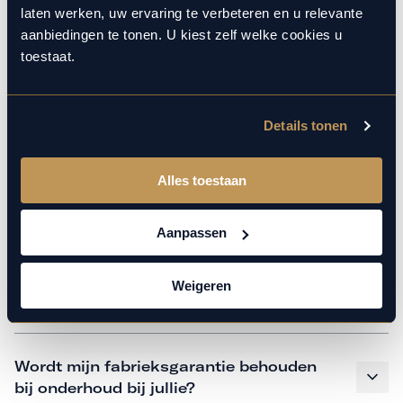
monteurs over de laatste technische kennis en data. Wij
laten werken, uw ervaring te verbeteren en u relevante
verzorgen het onderhoud op hetzelfde niveau als een
aanbiedingen te tonen. U kiest zelf welke cookies u
merkdealer. Kom gerust langs in onze werkplaats voor een
toestaat.
APK of een beurt.
Details tonen
Veelgestelde vragen
Alles toestaan
Hoe weet ik welk onderhoud mijn
auto nodig heeft en wanneer?
Aanpassen
Weigeren
Is vervangend vervoer mogelijk?
Wordt mijn fabrieksgarantie behouden
bij onderhoud bij jullie?