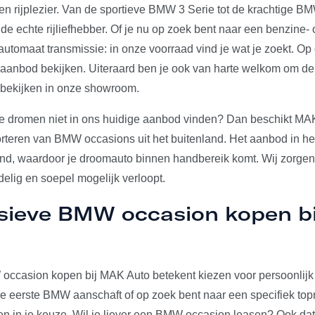
en rijplezier. Van de sportieve BMW 3 Serie tot de krachtige 
e echte rijliefhebber. Of je nu op zoek bent naar een benzine- o
utomaat transmissie: in onze voorraad vind je wat je zoekt. Op
e aanbod bekijken. Uiteraard ben je ook van harte welkom om 
 bekijken in onze showroom.
e dromen niet in ons huidige aanbod vinden? Dan beschikt MAK
orteren van BMW occasions uit het buitenland. Het aanbod in het
and, waardoor je droomauto binnen handbereik komt. Wij zorgen 
elig en soepel mogelijk verloopt.
usieve BMW occasion kopen b
ccasion kopen bij MAK Auto betekent kiezen voor persoonlijk 
u je eerste BMW aanschaft of op zoek bent naar een specifiek t
den in je keuze. Wil je liever een BMW occasion leasen? Ook dat