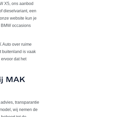
BMW X5, ons aanbod
f dieselvariant, een
 onze website kun je
de BMW occasions
 Auto over ruime
 buitenland is vaak
ervoor dat het
ij MAK
advies, transparantie
opmodel, wij nemen de
 behoort tot de