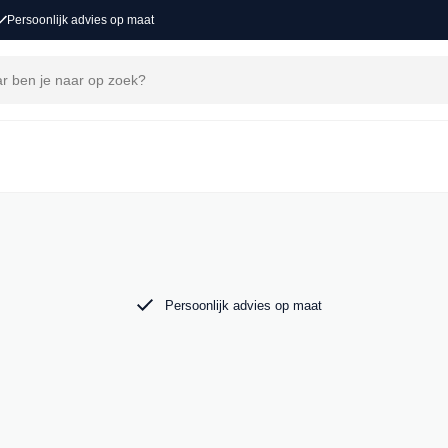
Persoonlijk advies op maat
nd je een exclusief aanbod BMW occasions,
W X5. Bekijk ons aanbod online of kom langs
Persoonlijk advies op maat