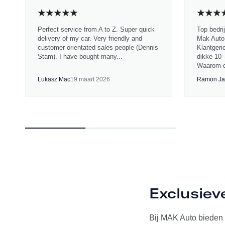
Perfect service from A to Z. Super quick
Top bedri
delivery of my car. Very friendly and
Mak Auto.
customer orientated sales people (Dennis
Klantgeri
Stam). I have bought many...
dikke 10 
Waarom d
Lukasz Mac
19 maart 2026
Ramon Ja
Exclusie
Bij MAK Auto bieden 