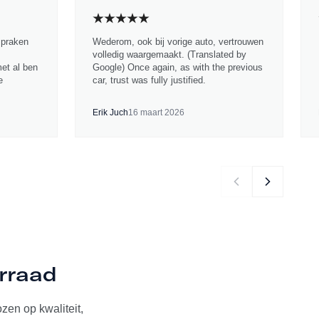
spraken
Wederom, ook bij vorige auto, vertrouwen
volledig waargemaakt. (Translated by
met al ben
Google) Once again, as with the previous
e
car, trust was fully justified.
Erik Juch
16 maart 2026
orraad
zen op kwaliteit,