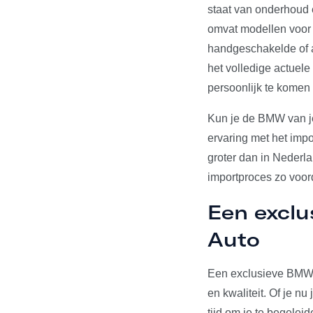
staat van onderhoud 
omvat modellen voor d
handgeschakelde of a
het volledige actuel
persoonlijk te komen
Kun je de BMW van j
ervaring met het imp
groter dan in Nederl
importproces zo voord
Een excl
Auto
Een exclusieve BMW o
en kwaliteit. Of je n
tijd om je te begelei