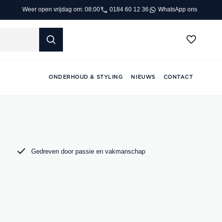
0184 60 12 36
WhatsApp ons
Weer open vrijdag om: 08:00
ONDERHOUD & STYLING
NIEUWS
CONTACT
Gedreven door passie en vakmanschap