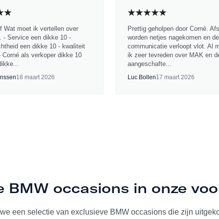
jf Wat moet ik vertellen over
Prettig geholpen door Corné. Af
 - Service een dikke 10 -
worden netjes nagekomen en de
chtheid een dikke 10 - kwaliteit
communicatie verloopt vlot. Al 
- Corné als verkoper dikke 10
ik zeer tevreden over MAK en d
ikke...
aangeschafte...
nssen
18 maart 2026
Luc Bollen
17 maart 2026
ve BMW occasions in onze vo
we een selectie van exclusieve BMW occasions die zijn uitgeko