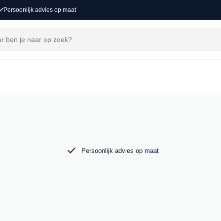
Persoonlijk advies op maat
nd je een exclusief aanbod BMW occasions,
W X5. Bekijk ons aanbod online of kom langs
Persoonlijk advies op maat