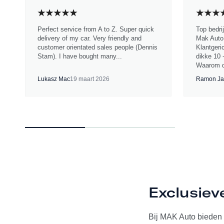
Perfect service from A to Z. Super quick
Top bedri
delivery of my car. Very friendly and
Mak Auto.
customer orientated sales people (Dennis
Klantgeri
Stam). I have bought many...
dikke 10 
Waarom d
Lukasz Mac
19 maart 2026
Ramon Ja
Exclusie
Bij MAK Auto bieden 