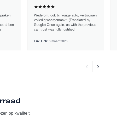
spraken
Wederom, ook bij vorige auto, vertrouwen
volledig waargemaakt. (Translated by
met al ben
Google) Once again, as with the previous
e
car, trust was fully justified.
Erik Juch
16 maart 2026
orraad
zen op kwaliteit,