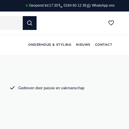
0184 60 12 36
WhatsApp ons
Geopend tot:
17:30
ONDERHOUD & STYLING
NIEUWS
CONTACT
Gedreven door passie en vakmanschap