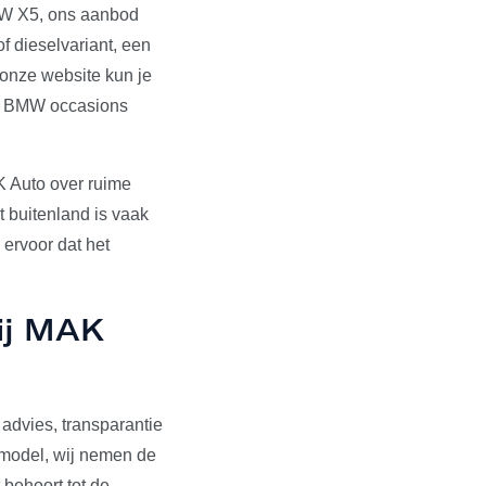
BMW X5, ons aanbod
f dieselvariant, een
 onze website kun je
de BMW occasions
 Auto over ruime
 buitenland is vaak
ervoor dat het
ij MAK
advies, transparantie
opmodel, wij nemen de
 behoort tot de