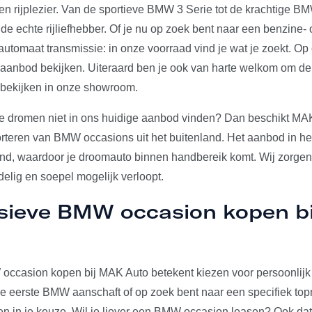
en rijplezier. Van de sportieve BMW 3 Serie tot de krachtige 
e echte rijliefhebber. Of je nu op zoek bent naar een benzine- o
utomaat transmissie: in onze voorraad vind je wat je zoekt. Op
e aanbod bekijken. Uiteraard ben je ook van harte welkom om 
 bekijken in onze showroom.
e dromen niet in ons huidige aanbod vinden? Dan beschikt MAK
orteren van BMW occasions uit het buitenland. Het aanbod in het
and, waardoor je droomauto binnen handbereik komt. Wij zorgen 
elig en soepel mogelijk verloopt.
usieve BMW occasion kopen b
ccasion kopen bij MAK Auto betekent kiezen voor persoonlijk 
u je eerste BMW aanschaft of op zoek bent naar een specifiek t
den in je keuze. Wil je liever een BMW occasion leasen? Ook dat