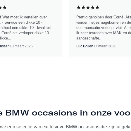
jf Wat moet ik vertellen over
Prettig geholpen door Corné. Af
 - Service een dikke 10 -
worden netjes nagekomen en de
chtheid een dikke 10 - kwaliteit
communicatie verloopt vlot. Al 
- Corné als verkoper dikke 10
ik zeer tevreden over MAK en d
ikke...
aangeschafte...
nssen
18 maart 2026
Luc Bollen
17 maart 2026
ve BMW occasions in onze vo
we een selectie van exclusieve BMW occasions die zijn uitgeko