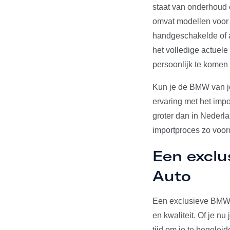
staat van onderhoud 
omvat modellen voor d
handgeschakelde of a
het volledige actuel
persoonlijk te komen
Kun je de BMW van j
ervaring met het imp
groter dan in Nederl
importproces zo voord
Een excl
Auto
Een exclusieve BMW o
en kwaliteit. Of je n
tijd om je te begelei