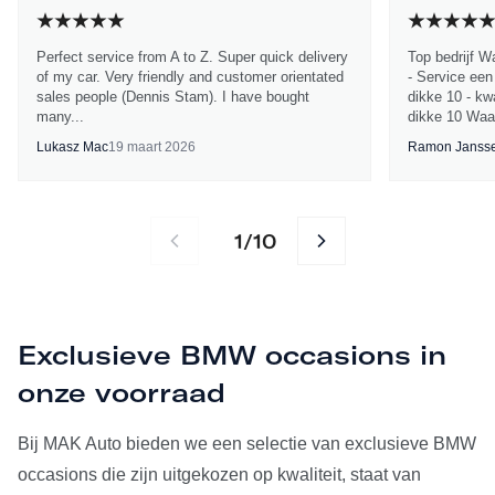
Perfect service from A to Z. Super quick delivery
Top bedrijf W
of my car. Very friendly and customer orientated
- Service een
sales people (Dennis Stam). I have bought
dikke 10 - kwa
many...
dikke 10 Waa
Lukasz Mac
19 maart 2026
Ramon Janss
1
10
/
Exclusieve BMW occasions in
onze voorraad
Bij MAK Auto bieden we een selectie van exclusieve BMW
occasions die zijn uitgekozen op kwaliteit, staat van