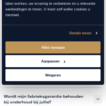
monteurs over de laatste technische kennis en data. Wij
laten werken, uw ervaring te verbeteren en u relevante
verzorgen het onderhoud op hetzelfde niveau als een
aanbiedingen te tonen. U kiest zelf welke cookies u
merkdealer. Kom gerust langs in onze werkplaats voor een
toestaat.
APK of een beurt.
Details tonen
Veelgestelde vragen
Alles toestaan
Hoe weet ik welk onderhoud mijn
auto nodig heeft en wanneer?
Aanpassen
Weigeren
Is vervangend vervoer mogelijk?
Wordt mijn fabrieksgarantie behouden
bij onderhoud bij jullie?