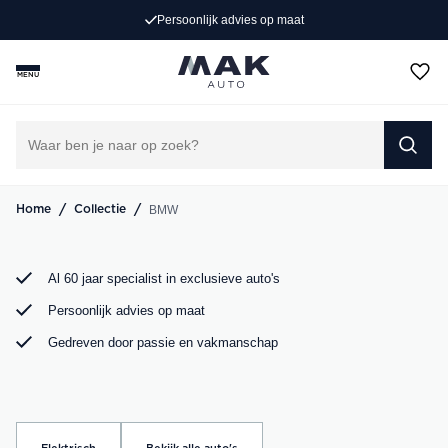
Persoonlijk advies op maat
Rijd weg in jouw droom-BMW. Bij MAK Auto vind je een
exclusief aanbod BMW occasions, van de sportieve BMW
MENU
3 Serie tot de ruime BMW X5. Bekijk ons aanbod online of
kom langs in onze showroom.
DIRECT CONTACT OPNEMEN
/
/
BMW
Home
Collectie
Al 60 jaar specialist in exclusieve auto's
Persoonlijk advies op maat
Gedreven door passie en vakmanschap