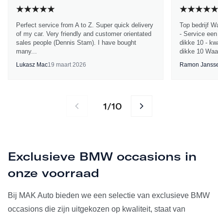
Perfect service from A to Z. Super quick delivery
Top bedrijf W
of my car. Very friendly and customer orientated
- Service een
sales people (Dennis Stam). I have bought
dikke 10 - kwa
many...
dikke 10 Waa
Lukasz Mac
19 maart 2026
Ramon Janss
1
10
/
Exclusieve BMW occasions in
onze voorraad
Bij MAK Auto bieden we een selectie van exclusieve BMW
occasions die zijn uitgekozen op kwaliteit, staat van