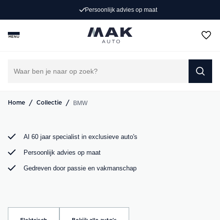
Persoonlijk advies op maat
Rijd weg in jouw droom-BMW. Bij MAK Auto vind je een
exclusief aanbod BMW occasions, van de sportieve BMW
MENU
3 Serie tot de ruime BMW X5. Bekijk ons aanbod online of
kom langs in onze showroom.
DIRECT CONTACT OPNEMEN
/
/
BMW
Home
Collectie
Al 60 jaar specialist in exclusieve auto's
Persoonlijk advies op maat
Gedreven door passie en vakmanschap