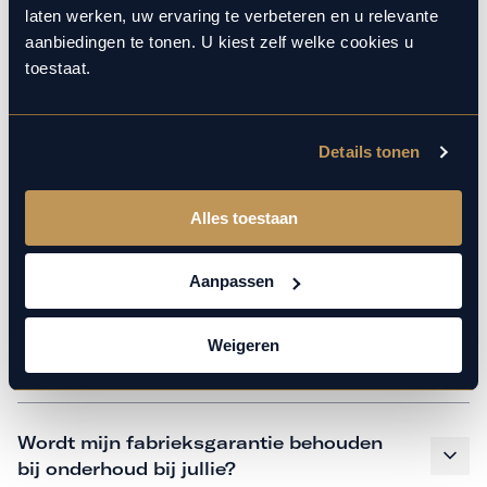
monteurs over de laatste technische kennis en data. Wij
laten werken, uw ervaring te verbeteren en u relevante
verzorgen het onderhoud op hetzelfde niveau als een
aanbiedingen te tonen. U kiest zelf welke cookies u
merkdealer. Kom gerust langs in onze werkplaats voor een
toestaat.
APK of een beurt.
Details tonen
Veelgestelde vragen
Alles toestaan
Hoe weet ik welk onderhoud mijn
auto nodig heeft en wanneer?
Aanpassen
Weigeren
Is vervangend vervoer mogelijk?
Wordt mijn fabrieksgarantie behouden
bij onderhoud bij jullie?