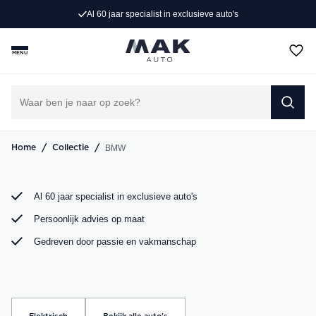
Persoonlijk advies op maat
Rijd weg in jouw droom-BMW. Bij MAK Auto vind je een
exclusief aanbod BMW occasions, van de sportieve BMW
MENU
3 Serie tot de ruime BMW X5. Bekijk ons aanbod online of
kom langs in onze showroom.
DIRECT CONTACT OPNEMEN
/
/
BMW
Home
Collectie
Al 60 jaar specialist in exclusieve auto's
Persoonlijk advies op maat
Gedreven door passie en vakmanschap