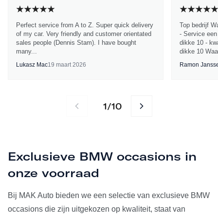
Perfect service from A to Z. Super quick delivery
Top bedrijf W
of my car. Very friendly and customer orientated
- Service een
sales people (Dennis Stam). I have bought
dikke 10 - kwa
many...
dikke 10 Waa
Lukasz Mac
19 maart 2026
Ramon Janss
1
10
/
Exclusieve BMW occasions in
onze voorraad
Bij MAK Auto bieden we een selectie van exclusieve BMW
occasions die zijn uitgekozen op kwaliteit, staat van