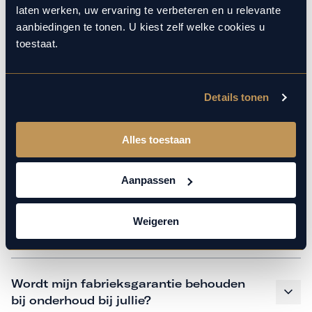
monteurs over de laatste technische kennis en data. Wij
laten werken, uw ervaring te verbeteren en u relevante
verzorgen het onderhoud op hetzelfde niveau als een
aanbiedingen te tonen. U kiest zelf welke cookies u
merkdealer. Kom gerust langs in onze werkplaats voor een
toestaat.
APK of een beurt.
Details tonen
Veelgestelde vragen
Alles toestaan
Hoe weet ik welk onderhoud mijn
auto nodig heeft en wanneer?
Aanpassen
Weigeren
Is vervangend vervoer mogelijk?
Wordt mijn fabrieksgarantie behouden
bij onderhoud bij jullie?