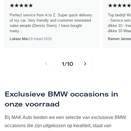
Perfect service from A to Z. Super quick delivery
Top bedrijf W
of my car. Very friendly and customer orientated
- Service een
sales people (Dennis Stam). I have bought
dikke 10 - kwa
many...
dikke 10 Waa
Lukasz Mac
19 maart 2026
Ramon Janss
1
10
/
Exclusieve BMW occasions in
onze voorraad
Bij MAK Auto bieden we een selectie van exclusieve BMW
occasions die zijn uitgekozen op kwaliteit, staat van