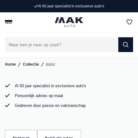
Al 60 jaar specialist in exclusieve auto's
Rijd weg in jouw droom-BMW. Bij MAK Auto vind je een
exclusief aanbod BMW occasions, van de sportieve BMW
MENU
3 Serie tot de ruime BMW X5. Bekijk ons aanbod online of
kom langs in onze showroom.
DIRECT CONTACT OPNEMEN
/
/
BMW
Home
Collectie
Al 60 jaar specialist in exclusieve auto's
Persoonlijk advies op maat
Gedreven door passie en vakmanschap