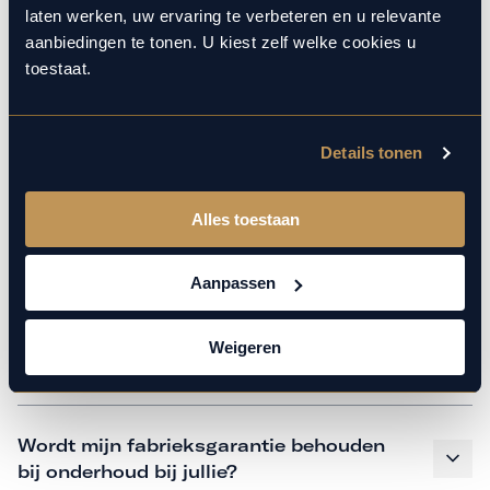
monteurs over de laatste technische kennis en data. Wij
laten werken, uw ervaring te verbeteren en u relevante
verzorgen het onderhoud op hetzelfde niveau als een
aanbiedingen te tonen. U kiest zelf welke cookies u
merkdealer. Kom gerust langs in onze werkplaats voor een
toestaat.
APK of een beurt.
Details tonen
Veelgestelde vragen
Alles toestaan
Hoe weet ik welk onderhoud mijn
auto nodig heeft en wanneer?
Aanpassen
Weigeren
Is vervangend vervoer mogelijk?
Wordt mijn fabrieksgarantie behouden
bij onderhoud bij jullie?