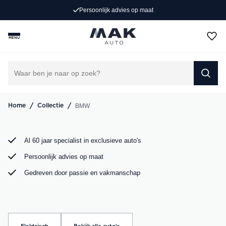
Persoonlijk advies op maat
Rijd weg in jouw droom-BMW. Bij MAK Auto vind je een
exclusief aanbod BMW occasions, van de sportieve BMW
MENU
3 Serie tot de ruime BMW X5. Bekijk ons aanbod online of
kom langs in onze showroom.
DIRECT CONTACT OPNEMEN
/
/
BMW
Home
Collectie
Al 60 jaar specialist in exclusieve auto's
Persoonlijk advies op maat
Gedreven door passie en vakmanschap