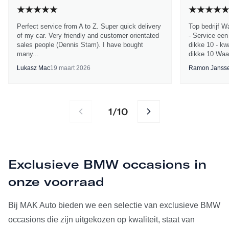
Perfect service from A to Z. Super quick delivery
Top bedrijf W
of my car. Very friendly and customer orientated
- Service een
sales people (Dennis Stam). I have bought
dikke 10 - kwa
many...
dikke 10 Waa
Lukasz Mac
19 maart 2026
Ramon Janss
1
10
/
Exclusieve BMW occasions in
onze voorraad
Bij MAK Auto bieden we een selectie van exclusieve BMW
occasions die zijn uitgekozen op kwaliteit, staat van