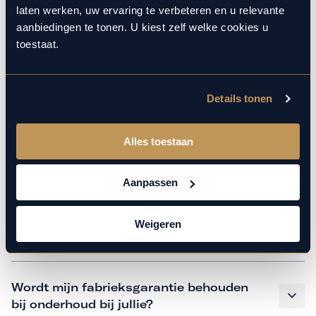
monteurs over de laatste technische kennis en data. Wij
laten werken, uw ervaring te verbeteren en u relevante
verzorgen het onderhoud op hetzelfde niveau als een
aanbiedingen te tonen. U kiest zelf welke cookies u
merkdealer. Kom gerust langs in onze werkplaats voor een
toestaat.
APK of een beurt.
Details tonen
Veelgestelde vragen
Alles toestaan
Hoe weet ik welk onderhoud mijn
auto nodig heeft en wanneer?
Aanpassen
Weigeren
Is vervangend vervoer mogelijk?
Wordt mijn fabrieksgarantie behouden
bij onderhoud bij jullie?