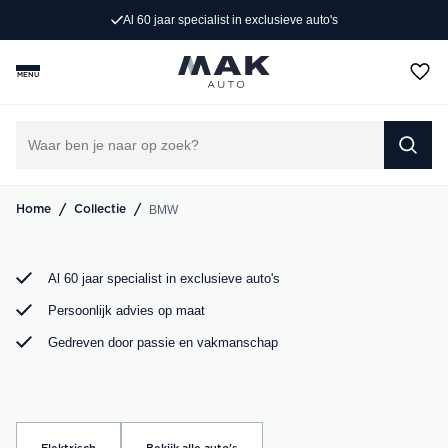
Al 60 jaar specialist in exclusieve auto's
Rijd weg in jouw droom-BMW. Bij MAK Auto vind je een
exclusief aanbod BMW occasions, van de sportieve BMW
MENU
3 Serie tot de ruime BMW X5. Bekijk ons aanbod online of
kom langs in onze showroom.
DIRECT CONTACT OPNEMEN
/
/
BMW
Home
Collectie
Al 60 jaar specialist in exclusieve auto's
Persoonlijk advies op maat
Gedreven door passie en vakmanschap