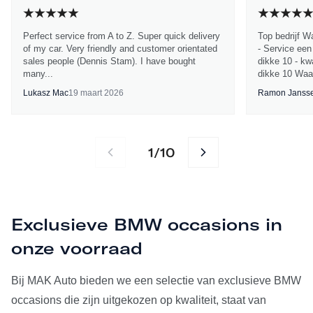
Perfect service from A to Z. Super quick delivery
Top bedrijf W
of my car. Very friendly and customer orientated
- Service een
sales people (Dennis Stam). I have bought
dikke 10 - kwa
many...
dikke 10 Waa
Lukasz Mac
19 maart 2026
Ramon Janss
1
10
/
Exclusieve BMW occasions in
onze voorraad
Bij MAK Auto bieden we een selectie van exclusieve BMW
occasions die zijn uitgekozen op kwaliteit, staat van