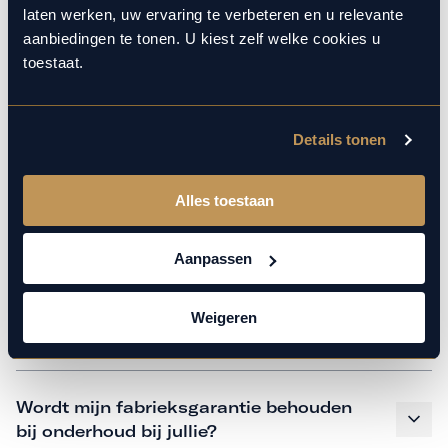
monteurs over de laatste technische kennis en data. Wij
laten werken, uw ervaring te verbeteren en u relevante
verzorgen het onderhoud op hetzelfde niveau als een
aanbiedingen te tonen. U kiest zelf welke cookies u
merkdealer. Kom gerust langs in onze werkplaats voor een
toestaat.
APK of een beurt.
Details tonen
Veelgestelde vragen
Alles toestaan
Hoe weet ik welk onderhoud mijn
auto nodig heeft en wanneer?
Aanpassen
Weigeren
Is vervangend vervoer mogelijk?
Wordt mijn fabrieksgarantie behouden
bij onderhoud bij jullie?