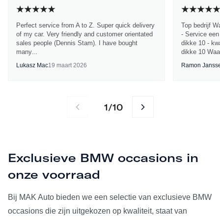
Perfect service from A to Z. Super quick delivery
Top bedrijf W
of my car. Very friendly and customer orientated
- Service een
sales people (Dennis Stam). I have bought
dikke 10 - kwa
many...
dikke 10 Waa
Lukasz Mac
19 maart 2026
Ramon Janss
1
10
/
Exclusieve BMW occasions in
onze voorraad
Bij MAK Auto bieden we een selectie van exclusieve BMW
occasions die zijn uitgekozen op kwaliteit, staat van