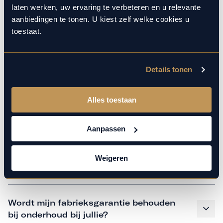
monteurs over de laatste technische kennis en data. Wij
laten werken, uw ervaring te verbeteren en u relevante
verzorgen het onderhoud op hetzelfde niveau als een
aanbiedingen te tonen. U kiest zelf welke cookies u
merkdealer. Kom gerust langs in onze werkplaats voor een
toestaat.
APK of een beurt.
Details tonen
Veelgestelde vragen
Alles toestaan
Hoe weet ik welk onderhoud mijn
auto nodig heeft en wanneer?
Aanpassen
Weigeren
Is vervangend vervoer mogelijk?
Wordt mijn fabrieksgarantie behouden
bij onderhoud bij jullie?