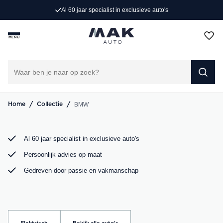
Al 60 jaar specialist in exclusieve auto's
Rijd weg in jouw droom-BMW. Bij MAK Auto vind je een
exclusief aanbod BMW occasions, van de sportieve BMW
MENU
3 Serie tot de ruime BMW X5. Bekijk ons aanbod online of
kom langs in onze showroom.
DIRECT CONTACT OPNEMEN
/
/
BMW
Home
Collectie
Al 60 jaar specialist in exclusieve auto's
Persoonlijk advies op maat
Gedreven door passie en vakmanschap