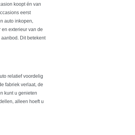
ccasion koopt én van
occasions eerst
en auto inkopen,
r en exterieur van de
s aanbod. Dit betekent
to relatief voordelig
e fabriek verlaat, de
en kunt u genieten
dellen, alleen hoeft u