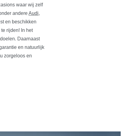
asions waar wij zelf
n onder andere
Audi
,
ust en beschikken
e rijden! In het
edoelen. Daarnaast
rantie en natuurlijk
 u zorgeloos en