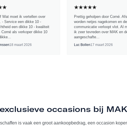
jf Wat moet ik vertellen over
Prettig geholpen door Corné. Af
 - Service een dikke 10 -
worden netjes nagekomen en de
chtheid een dikke 10 - kwaliteit
communicatie verloopt vlot. Al 
- Corné als verkoper dikke 10
ik zeer tevreden over MAK en d
ikke...
aangeschafte...
nssen
18 maart 2026
Luc Bollen
17 maart 2026
exclusieve occasions bij MA
schaffen is vaak een groot aankoopbedrag, een occasion kopen