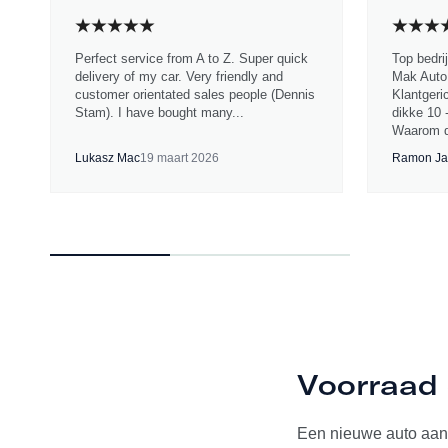
Perfect service from A to Z. Super quick
Top bedri
delivery of my car. Very friendly and
Mak Auto.
customer orientated sales people (Dennis
Klantgeri
Stam). I have bought many...
dikke 10 
Waarom d
Lukasz Mac
19 maart 2026
Ramon Ja
Voorraad 
Een nieuwe auto aan