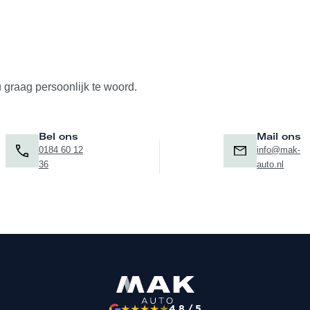
u graag persoonlijk te woord.
Bel ons
Mail ons
0184 60 12
info@mak-
36
auto.nl
★
★
★
★
★
4.8 / 5