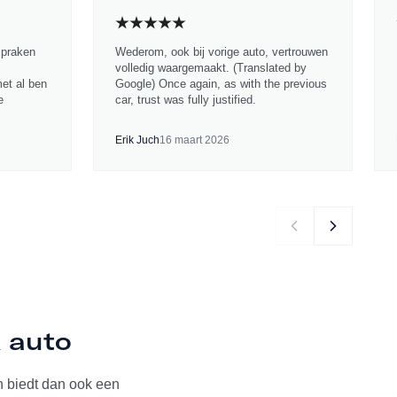
spraken
Wederom, ook bij vorige auto, vertrouwen
volledig waargemaakt. (Translated by
met al ben
Google) Once again, as with the previous
e
car, trust was fully justified.
Erik Juch
16 maart 2026
K auto
 biedt dan ook een