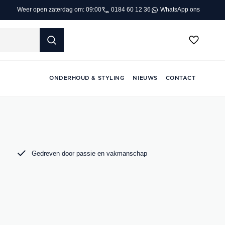
0184 60 12 36
WhatsApp ons
Weer open zaterdag om: 09:00
ONDERHOUD & STYLING
NIEUWS
CONTACT
Gedreven door passie en vakmanschap