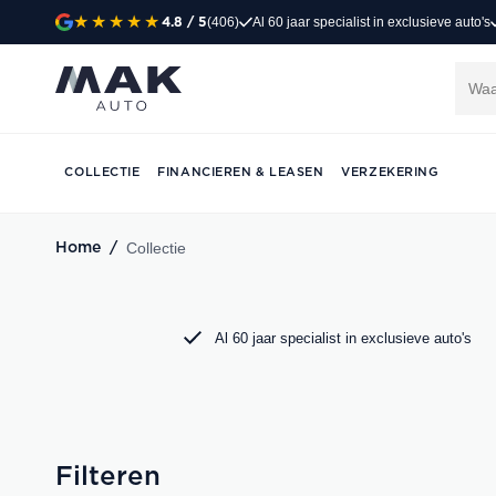
(406)
Al 60 jaar specialist in exclusieve auto's
4.8
/ 5
Exclusieve occasi
Jong gebruikt, grondig gecontroleerd en klaar 
Porsche, Audi, BMW en Mercedes bij MAK Aut
COLLECTIE
FINANCIEREN & LEASEN
VERZEKERING
DIRECT CONTACT OPNEMEN
Collectie
Home
/
Al 60 jaar specialist in exclusieve auto's
Filteren