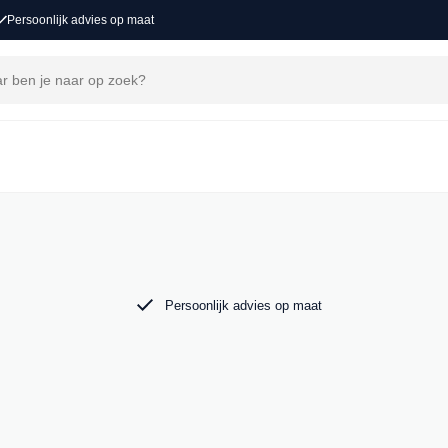
Persoonlijk advies op maat
ons
voor een nieuw avontuur. Ontdek onze collectie
o in Groot-Ammers.
Persoonlijk advies op maat