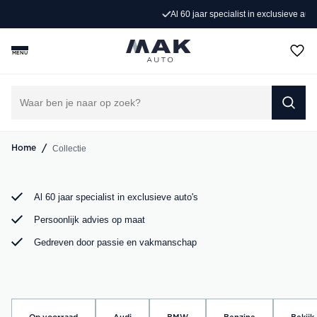
Exclusieve occasions
Al 60 jaar specialist in exclusieve auto's
Jong gebruikt, grondig gecontroleerd en klaar voor een
MENU
nieuw avontuur. Ontdek onze collectie Porsche, Audi,
BMW en Mercedes bij MAK Auto in Groot-Ammers.
DIRECT CONTACT OPNEMEN
/
Collectie
Home
Al 60 jaar specialist in exclusieve auto's
Persoonlijk advies op maat
Gedreven door passie en vakmanschap