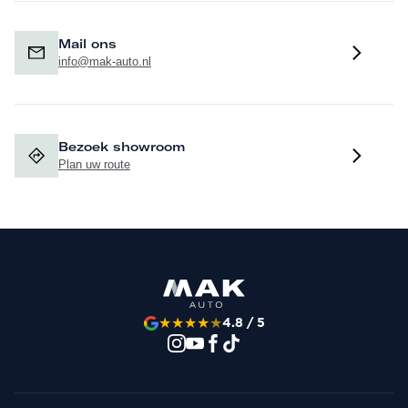
Mail ons
info@mak-auto.nl
Bezoek showroom
Plan uw route
★
★
★
★
★
4.8 / 5