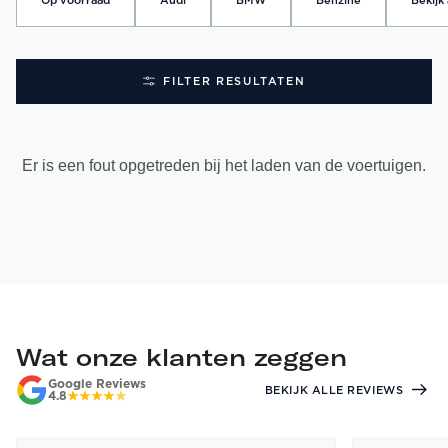
Op voorraad
Audi
BMW
Benzine
Bekijk 
FILTER RESULTATEN
Er is een fout opgetreden bij het laden van de voertuigen.
Wat onze klanten zeggen
Google Reviews
BEKIJK ALLE REVIEWS
4.8