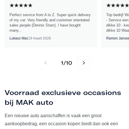
Perfect service from A to Z. Super quick delivery
Top bedrijf W
of my car. Very friendly and customer orientated
- Service een
sales people (Dennis Stam). I have bought
dikke 10 - kwa
many...
dikke 10 Waa
Lukasz Mac
19 maart 2026
Ramon Janss
1
10
/
Voorraad exclusieve occasions
bij MAK auto
Een nieuwe auto aanschaffen is vaak een groot
aankoopbedrag, een occasion kopen biedt dan ook een