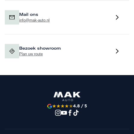
Mail ons
info@mak-auto.nl
Bezoek showroom
Plan uw route
★
★
★
★
★
4.8 / 5