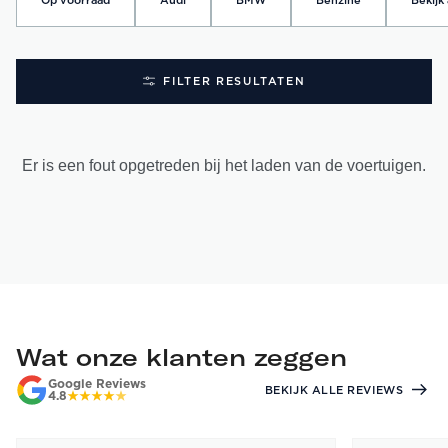
Op voorraad
Audi
BMW
Benzine
Bekijk 
FILTER RESULTATEN
Er is een fout opgetreden bij het laden van de voertuigen.
Wat onze klanten zeggen
Google Reviews
BEKIJK ALLE REVIEWS
4.8