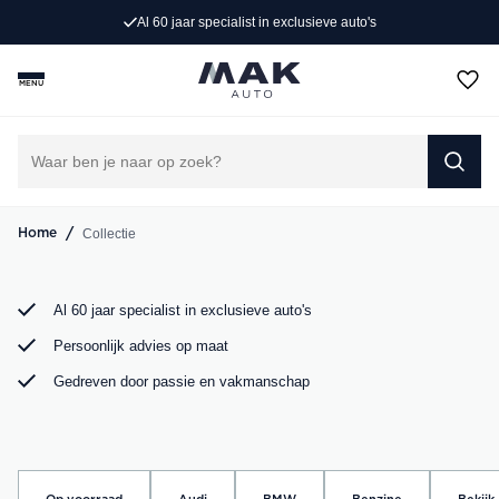
Exclusieve occasions
Al 60 jaar specialist in exclusieve auto's
Jong gebruikt, grondig gecontroleerd en klaar voor een
MENU
nieuw avontuur. Ontdek onze collectie Porsche, Audi,
BMW en Mercedes bij MAK Auto in Groot-Ammers.
DIRECT CONTACT OPNEMEN
/
Collectie
Home
Al 60 jaar specialist in exclusieve auto's
Persoonlijk advies op maat
Gedreven door passie en vakmanschap