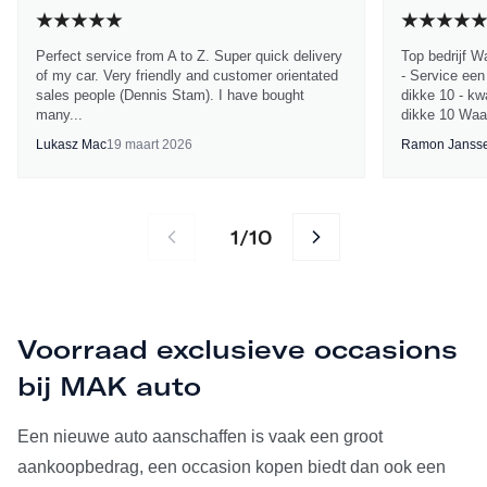
Perfect service from A to Z. Super quick delivery
Top bedrijf W
of my car. Very friendly and customer orientated
- Service een
sales people (Dennis Stam). I have bought
dikke 10 - kwa
many...
dikke 10 Waa
Lukasz Mac
19 maart 2026
Ramon Janss
1
10
/
Voorraad exclusieve occasions
bij MAK auto
Een nieuwe auto aanschaffen is vaak een groot
aankoopbedrag, een occasion kopen biedt dan ook een