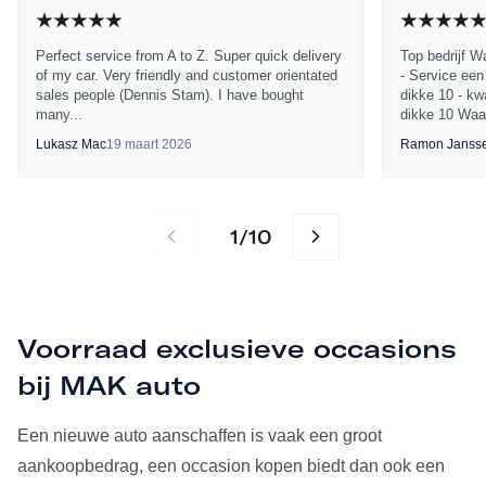
Perfect service from A to Z. Super quick delivery
Top bedrijf W
of my car. Very friendly and customer orientated
- Service een
sales people (Dennis Stam). I have bought
dikke 10 - kwa
many...
dikke 10 Waa
Lukasz Mac
19 maart 2026
Ramon Janss
1
10
/
Voorraad exclusieve occasions
bij MAK auto
Een nieuwe auto aanschaffen is vaak een groot
aankoopbedrag, een occasion kopen biedt dan ook een