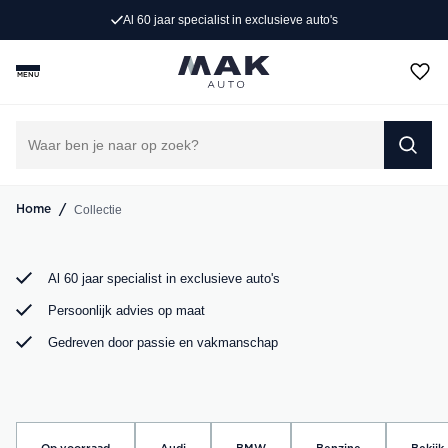
Exclusieve occasions
Al 60 jaar specialist in exclusieve auto's
Jong gebruikt, grondig gecontroleerd en klaar voor een
MENU
nieuw avontuur. Ontdek onze collectie Porsche, Audi,
BMW en Mercedes bij MAK Auto in Groot-Ammers.
DIRECT CONTACT OPNEMEN
/
Collectie
Home
Al 60 jaar specialist in exclusieve auto's
Persoonlijk advies op maat
Gedreven door passie en vakmanschap