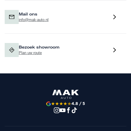
Mail ons
info@mak-auto.nl
Bezoek showroom
Plan uw route
★
★
★
★
★
4.8 / 5