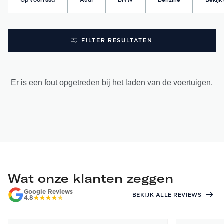
Op voorraad
Audi
BMW
Benzine
Bekijk 
FILTER RESULTATEN
Er is een fout opgetreden bij het laden van de voertuigen.
Wat onze klanten zeggen
Google Reviews
BEKIJK ALLE REVIEWS
4.8