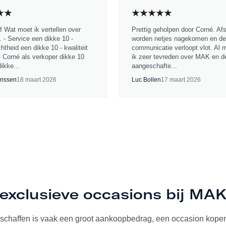
jf Wat moet ik vertellen over
Prettig geholpen door Corné. Af
 - Service een dikke 10 -
worden netjes nagekomen en de
chtheid een dikke 10 - kwaliteit
communicatie verloopt vlot. Al 
- Corné als verkoper dikke 10
ik zeer tevreden over MAK en d
ikke...
aangeschafte...
nssen
18 maart 2026
Luc Bollen
17 maart 2026
exclusieve occasions bij MA
schaffen is vaak een groot aankoopbedrag, een occasion kopen