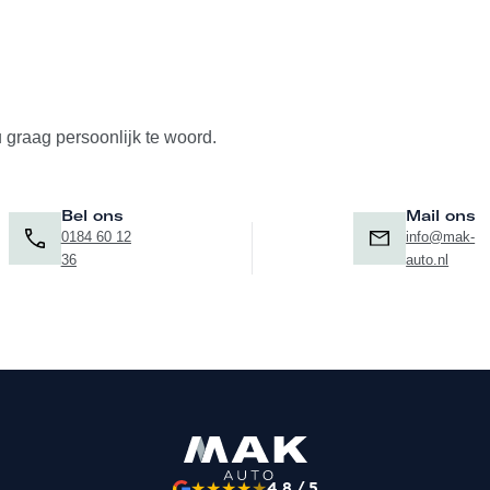
u graag persoonlijk te woord.
Bel ons
Mail ons
0184 60 12
info@mak-
36
auto.nl
★
★
★
★
★
4.8 / 5