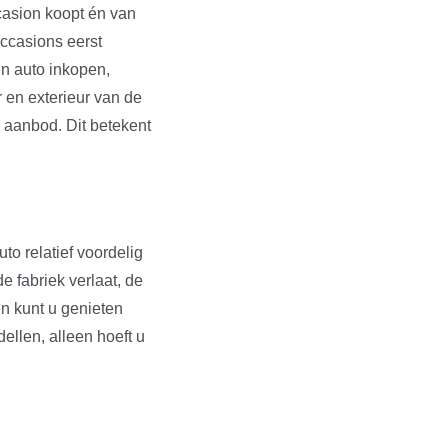
ccasion koopt én van
occasions eerst
en auto inkopen,
r en exterieur van de
s aanbod. Dit betekent
to relatief voordelig
e fabriek verlaat, de
en kunt u genieten
dellen, alleen hoeft u