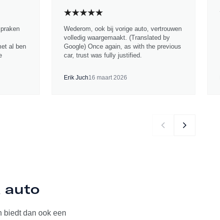
spraken
Wederom, ook bij vorige auto, vertrouwen
volledig waargemaakt. (Translated by
met al ben
Google) Once again, as with the previous
e
car, trust was fully justified.
Erik Juch
16 maart 2026
K auto
 biedt dan ook een