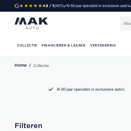
(407)
Al 60 jaar specialist in exclusieve auto's
4.8
/ 5
Exclusieve occasi
Jong gebruikt, grondig gecontroleerd en klaar 
Porsche, Audi, BMW en Mercedes bij MAK Aut
COLLECTIE
FINANCIEREN & LEASEN
VERZEKERING
DIRECT CONTACT OPNEMEN
Collectie
Home
/
Al 60 jaar specialist in exclusieve auto's
Filteren