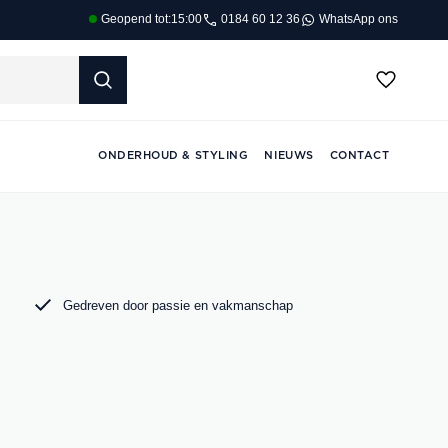
0184 60 12 36
WhatsApp ons
Geopend tot:
15:00
ONDERHOUD & STYLING
NIEUWS
CONTACT
Gedreven door passie en vakmanschap