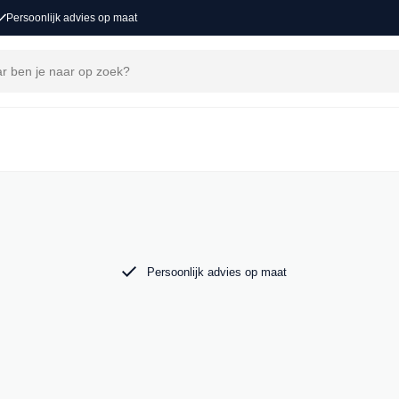
Persoonlijk advies op maat
ons
voor een nieuw avontuur. Ontdek onze collectie
o in Groot-Ammers.
Persoonlijk advies op maat