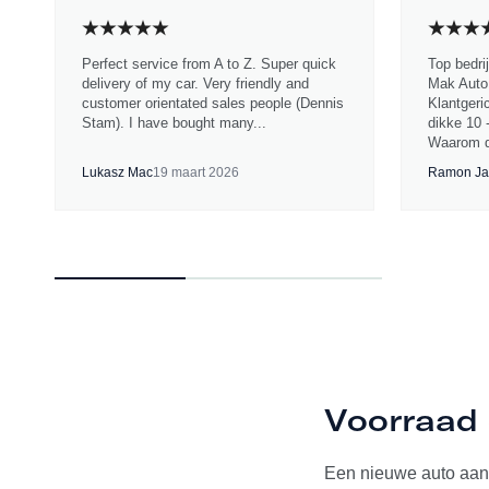
Perfect service from A to Z. Super quick
Top bedri
delivery of my car. Very friendly and
Mak Auto.
customer orientated sales people (Dennis
Klantgeri
Stam). I have bought many...
dikke 10 
Waarom d
Lukasz Mac
19 maart 2026
Ramon Ja
Voorraad 
Een nieuwe auto aan