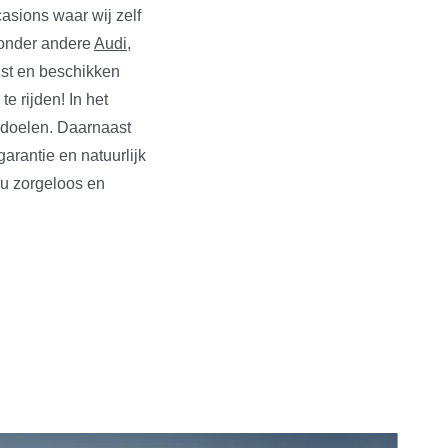
asions waar wij zelf
n onder andere
Audi
,
ust en beschikken
e rijden! In het
edoelen. Daarnaast
rantie en natuurlijk
 u zorgeloos en