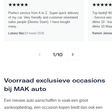
Perfect service from A to Z. Super quick delivery
Top bedrijf W
of my car. Very friendly and customer orientated
- Service een
sales people (Dennis Stam). I have bought
dikke 10 - kwa
many...
dikke 10 Waa
Lukasz Mac
19 maart 2026
Ramon Janss
1
10
/
Voorraad exclusieve occasions
bij MAK auto
Een nieuwe auto aanschaffen is vaak een groot
aankoopbedrag, een occasion kopen biedt dan ook een