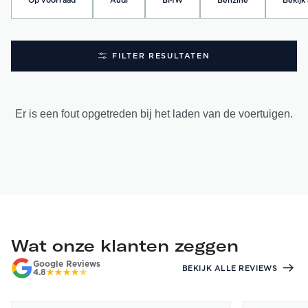
Op voorraad
Audi
BMW
Benzine
Bekijk 
FILTER RESULTATEN
Er is een fout opgetreden bij het laden van de voertuigen.
Wat onze klanten zeggen
Google Reviews
BEKIJK ALLE REVIEWS
4.8