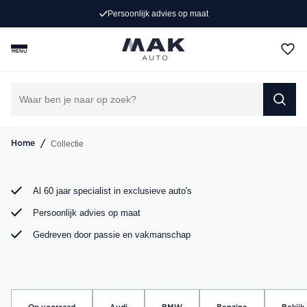
Exclusieve occasions
Persoonlijk advies op maat
Jong gebruikt, grondig gecontroleerd en klaar voor een
MENU
nieuw avontuur. Ontdek onze collectie Porsche, Audi,
BMW en Mercedes bij MAK Auto in Groot-Ammers.
DIRECT CONTACT OPNEMEN
/
Collectie
Home
Al 60 jaar specialist in exclusieve auto's
Persoonlijk advies op maat
Gedreven door passie en vakmanschap