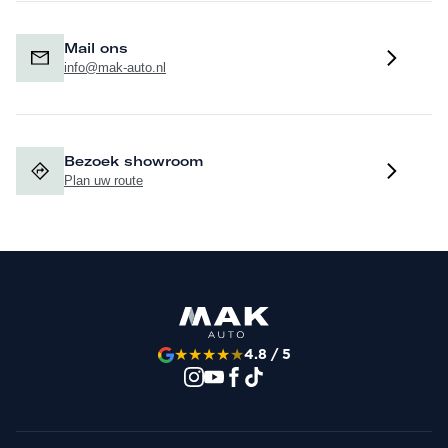
Mail ons
info@mak-auto.nl
Bezoek showroom
Plan uw route
★
★
★
★
★
4.8 / 5