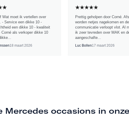
jf Wat moet ik vertellen over
Prettig geholpen door Corné. Af
 - Service een dikke 10 -
worden netjes nagekomen en de
chtheid een dikke 10 - kwaliteit
communicatie verloopt vlot. Al 
- Corné als verkoper dikke 10
ik zeer tevreden over MAK en d
ikke...
aangeschafte...
nssen
18 maart 2026
Luc Bollen
17 maart 2026
e Mercedes occasions in onz