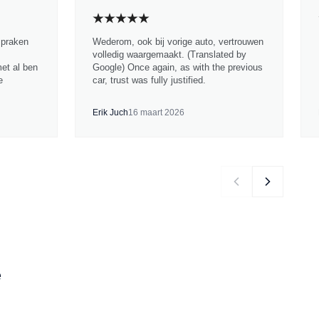
spraken
Wederom, ook bij vorige auto, vertrouwen
volledig waargemaakt. (Translated by
met al ben
Google) Once again, as with the previous
e
car, trust was fully justified.
Erik Juch
16 maart 2026
e