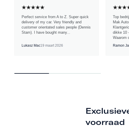
Perfect service from A to Z. Super quick
Top bedri
delivery of my car. Very friendly and
Mak Auto.
customer orientated sales people (Dennis
Klantgeri
Stam). I have bought many...
dikke 10 
Waarom d
Lukasz Mac
19 maart 2026
Ramon Ja
Exclusiev
voorraad