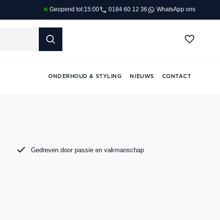
0184 60 12 36
WhatsApp ons
Geopend tot:
15:00
ONDERHOUD & STYLING
NIEUWS
CONTACT
Gedreven door passie en vakmanschap