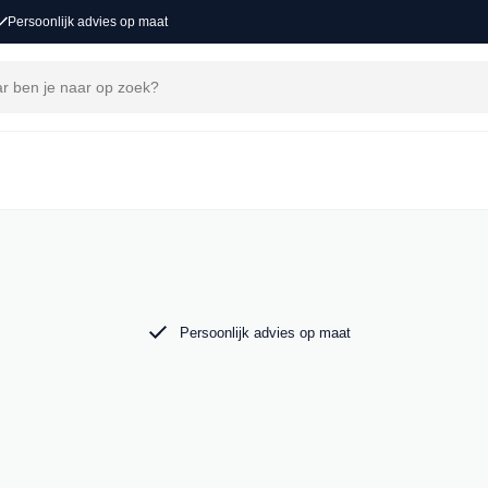
Persoonlijk advies op maat
ons
voor een nieuw avontuur. Ontdek onze collectie
o in Groot-Ammers.
Persoonlijk advies op maat