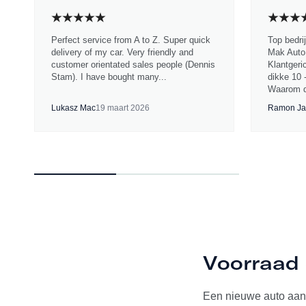
Perfect service from A to Z. Super quick
Top bedri
delivery of my car. Very friendly and
Mak Auto.
customer orientated sales people (Dennis
Klantgeri
Stam). I have bought many...
dikke 10 
Waarom d
Lukasz Mac
19 maart 2026
Ramon Ja
Voorraad 
Een nieuwe auto aan