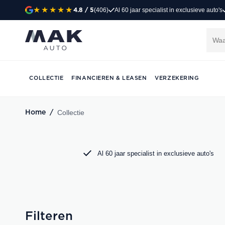
(406)
Al 60 jaar specialist in exclusieve auto's
4.8
/ 5
Exclusieve occasi
Jong gebruikt, grondig gecontroleerd en klaar 
Porsche, Audi, BMW en Mercedes bij MAK Aut
COLLECTIE
FINANCIEREN & LEASEN
VERZEKERING
DIRECT CONTACT OPNEMEN
Collectie
Home
/
Al 60 jaar specialist in exclusieve auto's
Filteren