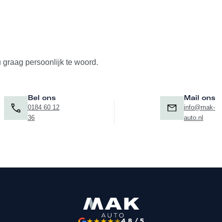
u graag persoonlijk te woord.
Bel ons
Mail ons
0184 60 12
info@mak-
36
auto.nl
★
★
★
★
★
4.8 / 5