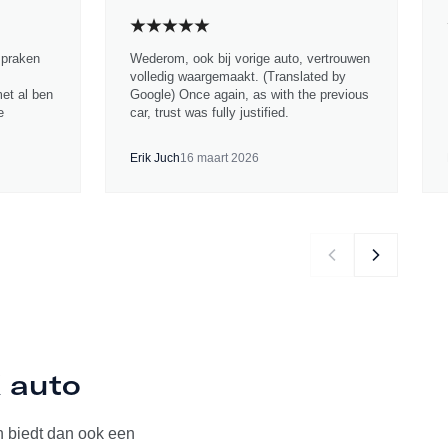
spraken
Wederom, ook bij vorige auto, vertrouwen
volledig waargemaakt. (Translated by
met al ben
Google) Once again, as with the previous
e
car, trust was fully justified.
Erik Juch
16 maart 2026
K auto
 biedt dan ook een