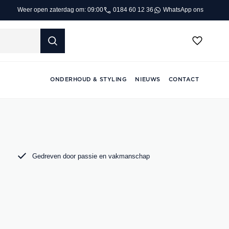
0184 60 12 36
WhatsApp ons
Weer open zaterdag om: 09:00
ONDERHOUD & STYLING
NIEUWS
CONTACT
Gedreven door passie en vakmanschap