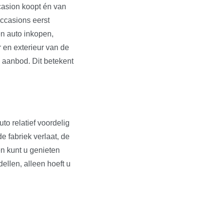
ccasion koopt én van
occasions eerst
en auto inkopen,
r en exterieur van de
s aanbod. Dit betekent
to relatief voordelig
e fabriek verlaat, de
en kunt u genieten
dellen, alleen hoeft u