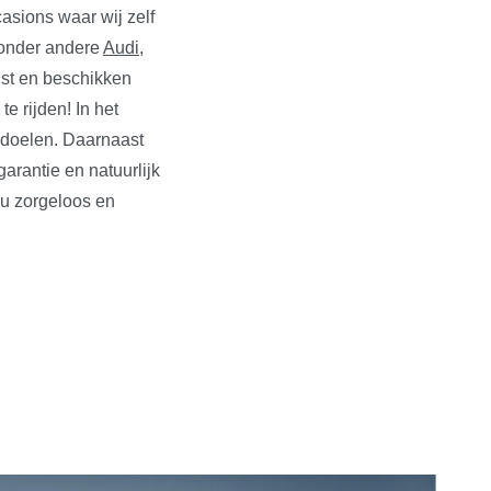
asions waar wij zelf
n onder andere
Audi
,
ust en beschikken
e rijden! In het
edoelen. Daarnaast
rantie en natuurlijk
 u zorgeloos en