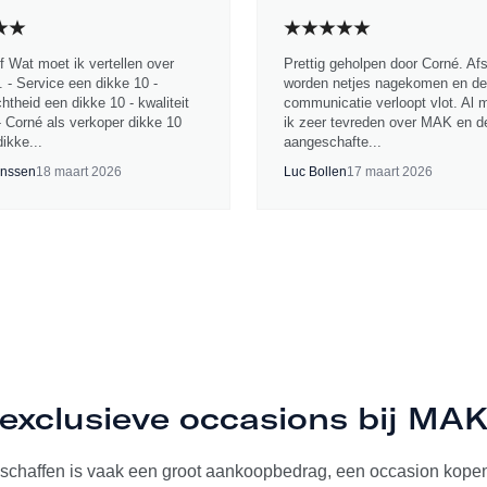
jf Wat moet ik vertellen over
Prettig geholpen door Corné. Af
 - Service een dikke 10 -
worden netjes nagekomen en de
chtheid een dikke 10 - kwaliteit
communicatie verloopt vlot. Al 
- Corné als verkoper dikke 10
ik zeer tevreden over MAK en d
ikke...
aangeschafte...
nssen
18 maart 2026
Luc Bollen
17 maart 2026
exclusieve occasions bij MA
schaffen is vaak een groot aankoopbedrag, een occasion kopen