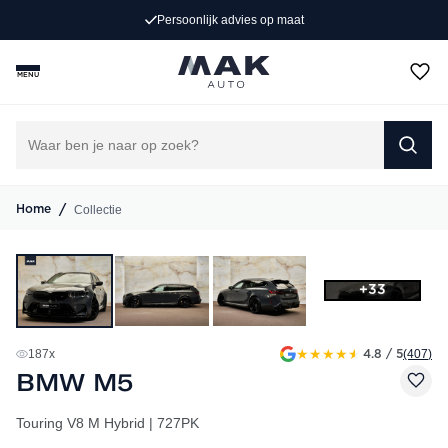
Persoonlijk advies op maat
MENU
/
Collectie
Home
+33
★
★
★
★
★
187
x
(407
)
4.8 / 5
BMW M5
Touring V8 M Hybrid | 727PK