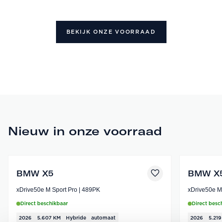
BEKIJK ONZE VOORRAAD
Nieuw in onze voorraad
BMW X5
BMW X
xDrive50e M Sport Pro | 489PK
Direct beschikbaar
Direct besc
2026
5.607 KM
Hybride
automaat
2026
5.21