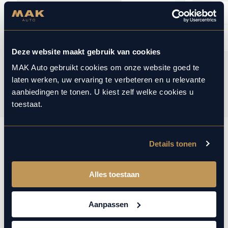
Prijs
Prijs
€132.850
BEKIJKEN
Deze website maakt gebruik van cookies
MAK Auto gebruikt cookies om onze website goed te
1
12
/
laten werken, uw ervaring te verbeteren en u relevante
aanbiedingen te tonen. U kiest zelf welke cookies u
toestaat.
Details tonen
Contact opnemen
Alles toestaan
Geïnteresseerd in onze collectie of services? Wij staan u
graag persoonlijk te woord.
Aanpassen
Contact via WhatsApp