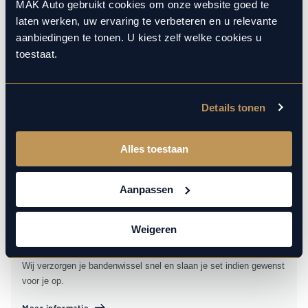
MAK Auto gebruikt cookies om onze website goed te
Wij onderhouden en reinigen je aircosysteem voor optimale
laten werken, uw ervaring te verbeteren en u relevante
werking en betrouwbaarheid.
aanbiedingen te tonen. U kiest zelf welke cookies u
toestaat.
APK
Details tonen
Blijf veilig en zorgeloos onderweg met een tijdige APK-keuring. Wij
keuren je auto zorgvuldig en geven vooraf duidelijkheid over
eventuele werkzaamheden.
Alles toestaan
Meer informatie
Aanpassen
Banden
Weigeren
Altijd rijden op de juiste banden voor optimale grip en veiligheid.
Wij verzorgen je bandenwissel snel en slaan je set indien gewenst
voor je op.