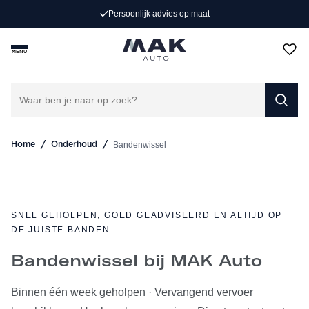
Altijd rijden op de juiste banden. Snel gewisseld, veilig
oonlijk advies op maat
opgeslagen en automatisch herinnerd als het tijd is voor
de volgende wissel.
MENU
CONTACT VIA WHATSAPP
AFSPRAAK MAKEN
/
/
Bandenwissel
Home
Onderhoud
SNEL GEHOLPEN, GOED GEADVISEERD EN ALTIJD OP
DE JUISTE BANDEN
Bandenwissel bij MAK Auto
Binnen één week geholpen · Vervangend vervoer