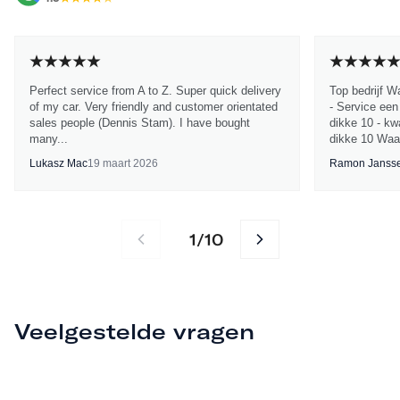
Perfect service from A to Z. Super quick delivery
Top bedrijf W
of my car. Very friendly and customer orientated
- Service een
sales people (Dennis Stam). I have bought
dikke 10 - kwa
many...
dikke 10 Waa
Lukasz Mac
19 maart 2026
Ramon Janss
1
10
/
Veelgestelde vragen