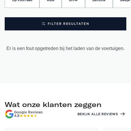
Op voorraad
Audi
BMW
Benzine
Bekijk 
FILTER RESULTATEN
Er is een fout opgetreden bij het laden van de voertuigen.
Wat onze klanten zeggen
Google Reviews
BEKIJK ALLE REVIEWS
4.8