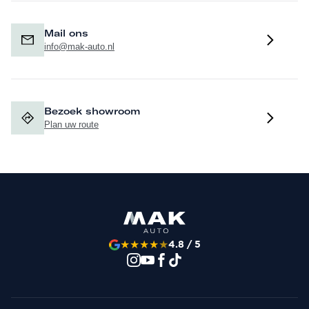
Mail ons
info@mak-auto.nl
Bezoek showroom
Plan uw route
★
★
★
★
★
4.8 / 5