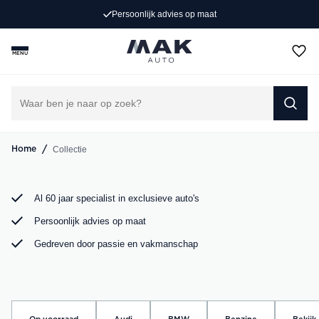
Exclusieve occasions
es op maat
4.8
/ 5
Jong gebruikt, grondig gecontroleerd en klaar voor een
MENU
nieuw avontuur. Ontdek onze collectie Porsche, Audi,
BMW en Mercedes bij MAK Auto in Groot-Ammers.
DIRECT CONTACT OPNEMEN
/
Collectie
Home
Al 60 jaar specialist in exclusieve auto's
Persoonlijk advies op maat
Gedreven door passie en vakmanschap