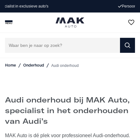
Persoonlijk advies op maat
…
Specialist in Audi-onderhoud. Transparant, vakkundig en
snel geholpen.
MENU
CONTACT VIA WHATSAPP
AFSPRAAK INPLANNEN
/
/
Audi onderhoud
Home
Onderhoud
Audi onderhoud bij MAK Auto,
specialist in het onderhouden
van Audi’s
MAK Auto is dé plek voor professioneel Audi-onderhoud.