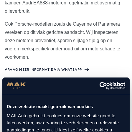
kampen Audi EA888-motoren regelmatig met overmatig
olieverbruik.
Ook Porsche-modellen zoals de Cayenne of Panamera
vereisen op dit vlak gerichte aandacht. Wij inspecteren
deze motoren preventief, sporen slijtage tijdig op en
voeren merkspecifiek onderhoud uit om motorschade te
voorkomen.
VRAAG MEER INFORMATIE VIA WHATSAPP
Aircoservice, remmen &
filterservice
Deze website maakt gebruik van cookies
Een goed werkende airco, krachtige remmen en schone
MAK Auto gebruikt cookies om onze website goed te
filters zijn essentieel voor comfort en veiligheid. Wij
laten werken, uw ervaring te verbeteren en u relevante
aanbiedingen te tonen. U kiest zelf welke cookies u
onderhouden deze systemen volgens de