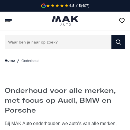
(407)
4.8
/ 5
Specialist in Audi, BMW en Porsche. Transparant,
vakkundig en altijd binnen één week geholpen.
MENU
CONTACT VIA WHATSAPP
AFSPRAAK INPLANNEN
/
Onderhoud
Home
Onderhoud voor alle merken,
met focus op Audi, BMW en
Porsche
Bij MAK Auto onderhouden we auto’s van alle merken,