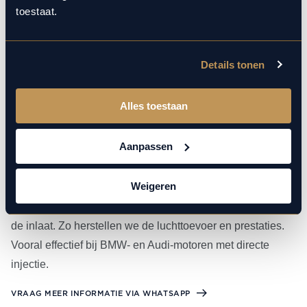
toestaat.
fabrieksspecificaties van Audi, BMW en Porsche. Inclusief
controle op lekkage, remslijtage en het vervangen van
interieur-, olie- en luchtfilters.
Details tonen
Alles toestaan
Vanos revisie & inlaatreiniging
(walnootblasting)
Aanpassen
Bij vermogensverlies of storingen in de kleptiming is vaak
Weigeren
de Vanos-unit vervuild of versleten. Wij reviseren deze
specialistisch en combineren dit met walnootblasting van
de inlaat. Zo herstellen we de luchttoevoer en prestaties.
Vooral effectief bij BMW- en Audi-motoren met directe
injectie.
VRAAG MEER INFORMATIE VIA WHATSAPP