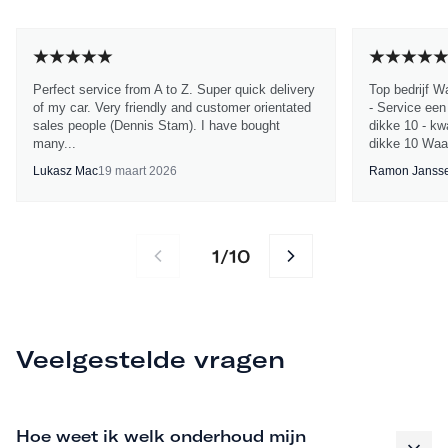
Perfect service from A to Z. Super quick delivery
Top bedrijf W
of my car. Very friendly and customer orientated
- Service een
sales people (Dennis Stam). I have bought
dikke 10 - kwa
many...
dikke 10 Waa
Lukasz Mac
19 maart 2026
Ramon Janss
1
10
/
Veelgestelde vragen
Hoe weet ik welk onderhoud mijn