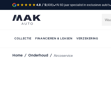
(406)
Al 60 jaar specialist in exclusieve auto's
4.8
/ 5
Aircoservice
Fris en koel onderweg, het hele jaar door. Prof
MAK Auto in Groot-Ammers.
COLLECTIE
FINANCIEREN & LEASEN
VERZEKERING
CONTACT VIA WHATSAPP
AFSPRAAK 
Aircoservice
Home
/
Onderhoud
/