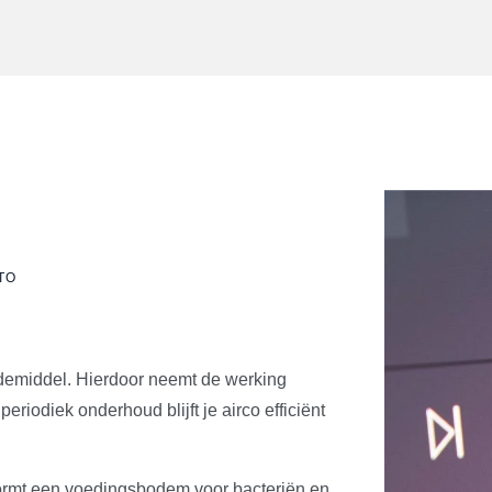
TO
oudemiddel. Hierdoor neemt de werking
eriodiek onderhoud blijft je airco efficiënt
t vormt een voedingsbodem voor bacteriën en