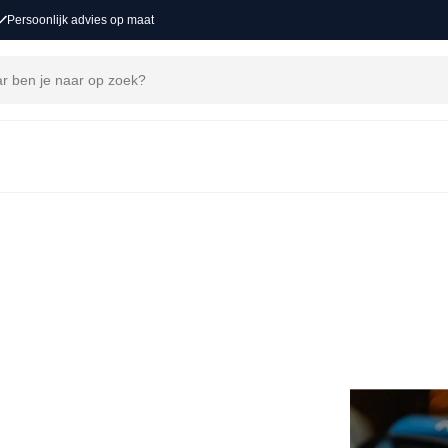
Persoonlijk advies op maat
essioneel airco onderhoud en reiniging bij
MAKEN