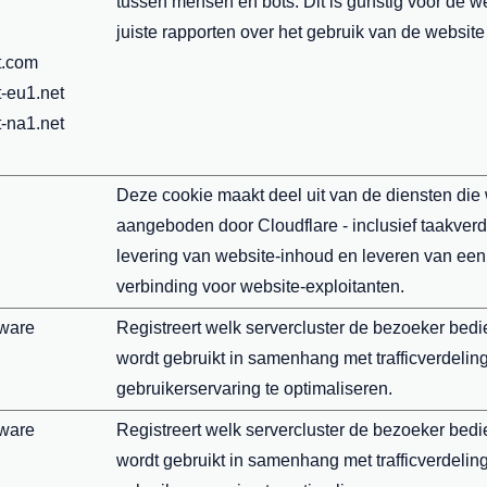
tussen mensen en bots. Dit is gunstig voor de 
juiste rapporten over het gebruik van de websit
t.com
-eu1.net
-na1.net
Deze cookie maakt deel uit van de diensten die
aangeboden door Cloudflare - inclusief taakverd
levering van website-inhoud en leveren van ee
verbinding voor website-exploitanten.
tware
Registreert welk servercluster de bezoeker bedie
wordt gebruikt in samenhang met trafficverdelin
gebruikerservaring te optimaliseren.
tware
Registreert welk servercluster de bezoeker bedie
wordt gebruikt in samenhang met trafficverdelin