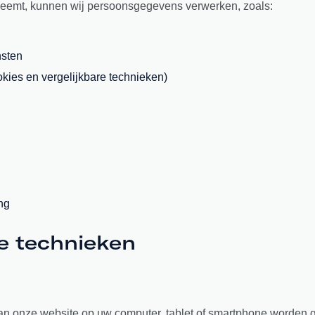
neemt, kunnen wij persoonsgegevens verwerken, zoals:
nsten
ies en vergelijkbare technieken)
ng
re technieken
aan onze website op uw computer, tablet of smartphone worden g