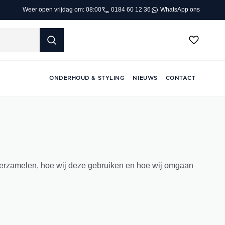
0184 60 12 36
WhatsApp ons
Weer open vrijdag om: 08:00
ONDERHOUD & STYLING
NIEUWS
CONTACT
j verzamelen, hoe wij deze gebruiken en hoe wij omgaan