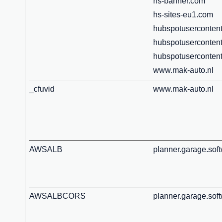
hs-banner.com
hs-sites-eu1.com
hubspotuserconten
hubspotusercontent
hubspotusercontent
www.mak-auto.nl
_cfuvid
www.mak-auto.nl
AWSALB
planner.garage.sof
AWSALBCORS
planner.garage.sof