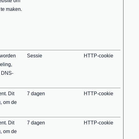
website om
e te maken.
 worden
Sessie
HTTP-cookie
eling,
n DNS-
nt. Dit
7 dagen
HTTP-cookie
g, om de
nt. Dit
7 dagen
HTTP-cookie
g, om de