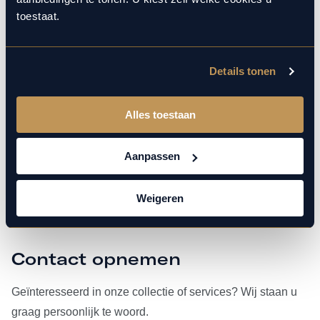
toestaat.
ARTIKEL LEZEN
Details tonen
1 mei 2023
Algemeen
MAK Auto beste autobedrijf van
Alles toestaan
Nederland
Aanpassen
ARTIKEL LEZEN
Weigeren
Contact opnemen
Geïnteresseerd in onze collectie of services? Wij staan u
graag persoonlijk te woord.