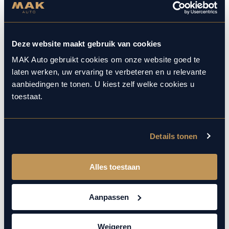
Veelgestelde vragen
Deze website maakt gebruik van cookies
MAK Auto gebruikt cookies om onze website goed te
Hoe weet ik welk onderhoud mijn
laten werken, uw ervaring te verbeteren en u relevante
auto nodig heeft en wanneer?
aanbiedingen te tonen. U kiest zelf welke cookies u
toestaat.
Is vervangend vervoer mogelijk?
Details tonen
Wordt mijn fabrieksgarantie behouden
Alles toestaan
bij onderhoud bij jullie?
Aanpassen
Wat is het verschil tussen klein en groot
onderhoud?
Weigeren