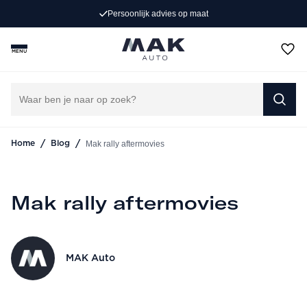
Persoonlijk advies op maat
MENU
/
/
Mak rally aftermovies
Home
Blog
Mak rally aftermovies
MAK Auto