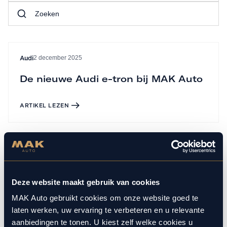
2 december 2025
Audi
De nieuwe Audi e-tron bij MAK Auto
ARTIKEL LEZEN
Contact opnemen
Deze website maakt gebruik van cookies
MAK Auto gebruikt cookies om onze website goed te
Geïnteresseerd in onze collectie of services? Wij staan u
laten werken, uw ervaring te verbeteren en u relevante
graag persoonlijk te woord.
aanbiedingen te tonen. U kiest zelf welke cookies u