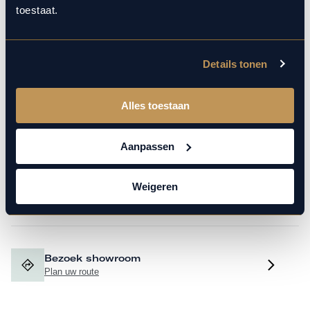
toestaat.
Contact via WhatsApp
Binnen 1 werkdag antwoord
Details tonen
Bel ons
Alles toestaan
0184 60 12 36
Aanpassen
Mail ons
Weigeren
info@mak-auto.nl
Bezoek showroom
Plan uw route