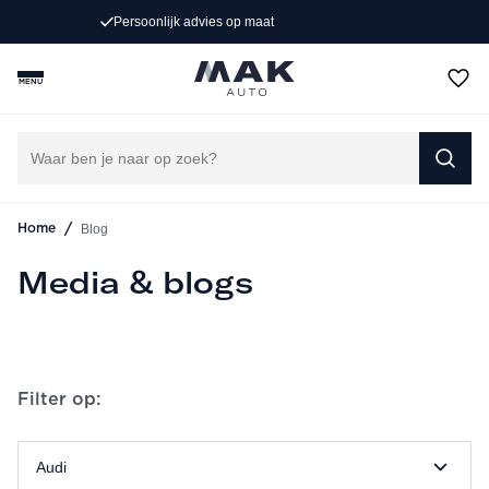
p maat
(406
4.8
/ 5
MENU
/
Blog
Home
Media & blogs
Filter op:
Audi