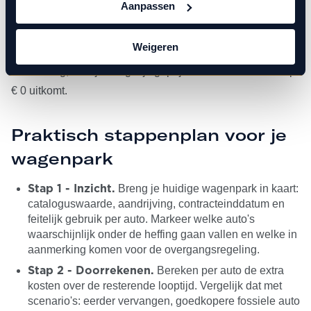
Aanpassen
Voor veel werkgevers is het verschil inmiddels groot
genoeg om serieus door te rekenen: een fossiele auto van
Weigeren
€ 50.000 kost over vier jaar € 24.000 extra aan pseudo-
eindheffing, terwijl een gelijk geprijsde elektrische auto op
€ 0 uitkomt.
Praktisch stappenplan voor je
wagenpark
Breng je huidige wagenpark in kaart:
Stap 1 - Inzicht.
cataloguswaarde, aandrijving, contracteinddatum en
feitelijk gebruik per auto. Markeer welke auto's
waarschijnlijk onder de heffing gaan vallen en welke in
aanmerking komen voor de overgangsregeling.
Bereken per auto de extra
Stap 2 - Doorrekenen.
kosten over de resterende looptijd. Vergelijk dat met
scenario's: eerder vervangen, goedkopere fossiele auto