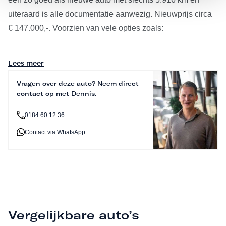
uiteraard is alle documentatie aanwezig. Nieuwprijs circa
€ 147.000,-. Voorzien van vele opties zoals:
S06F1: Bowers & Wilkins Diamond Surround Sound
Lees meer
System
Vragen over deze auto? Neem direct
S05AU: Driving Assistant Professional
contact op met Dennis.
S05DW: Parking Assistant Professional
S02VR: Adaptief onderstel met luchtvering voor en achter
0184 60 12 36
S02VH: Integral Active Steering
Contact via WhatsApp
S0407: Glazen panoramadak Sky Lounge
S04T7: Massagefunctie voor beide voorstoelen
S03AC: Trekhaak met elektrisch wegklapbare kogel
S04MA: M Multifunctionele voorstoelen
S06U3: Head-up display
Vergelijkbare auto’s
Design en Exclusiviteit