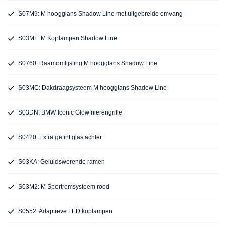
S07M9: M hoogglans Shadow Line met uitgebreide omvang
S03MF: M Koplampen Shadow Line
S0760: Raamomlijsting M hoogglans Shadow Line
S03MC: Dakdraagsysteem M hoogglans Shadow Line
S03DN: BMW Iconic Glow nierengrille
S0420: Extra getint glas achter
S03KA: Geluidswerende ramen
S03M2: M Sportremsysteem rood
S0552: Adaptieve LED koplampen