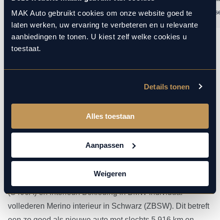
Lukasz Mac
19 maart 2026
Ramon Janss
MAK Auto gebruikt cookies om onze website goed te
laten werken, uw ervaring te verbeteren en u relevante
aanbiedingen te tonen. U kiest zelf welke cookies u
toestaat.
1
10
/
Details tonen
Alles toestaan
Meer over deze BMW X5
Aanpassen
Dit betreft een zeer luxe en krachtig uitgevoerde BMW X5
xDrive50e (490 pk) in de M Sport Pro uitvoering. Kleur
Weigeren
exterieur: Frozen Black metallic "Sonderlackierung"
(S490A) en interieur: Bekleding in BMW Individual
vollederen Merino interieur in Schwarz (ZBSW). Dit betreft
een zo goed als nieuwe auto met slechts 5.916 km en