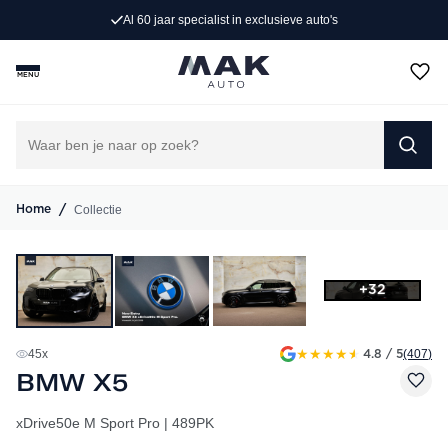
Persoonlijk advies op maat
MENU
/
Collectie
Home
+32
★
★
★
★
★
45
x
(407
)
4.8 / 5
BMW X5
xDrive50e M Sport Pro | 489PK