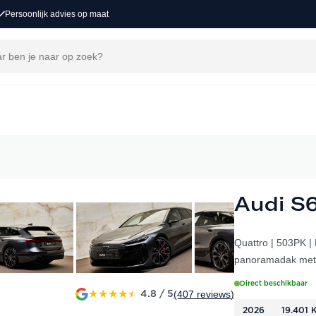
Persoonlijk advies op maat
Audi S6
Quattro | 503PK |
panoramadak met s
Direct beschikbaar
★
★
★
★
★
(407
reviews
)
4.8 / 5
2026
19.401 