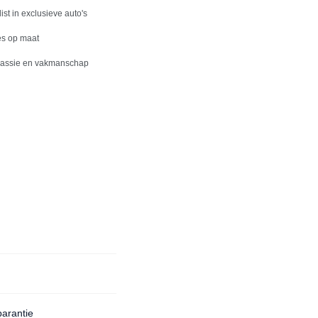
list in exclusieve auto's
es op maat
passie en vakmanschap
arantie