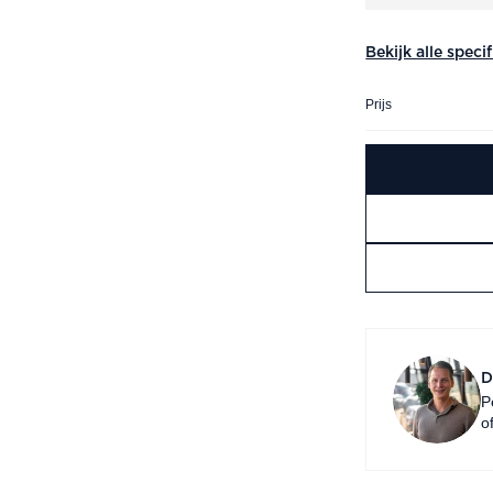
Bekijk alle speci
Prijs
D
P
o