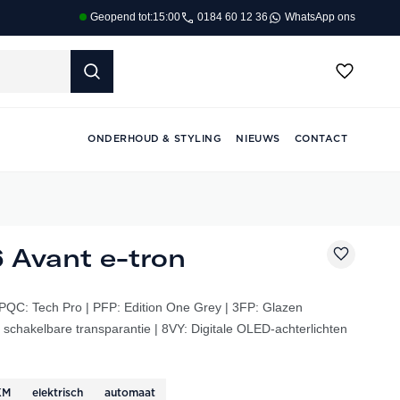
0184 60 12 36
WhatsApp ons
Geopend tot:
15:00
ONDERHOUD & STYLING
NIEUWS
CONTACT
 Avant e-tron
 PQC: Tech Pro | PFP: Edition One Grey | 3FP: Glazen
chakelbare transparantie | 8VY: Digitale OLED-achterlichten
KM
elektrisch
automaat