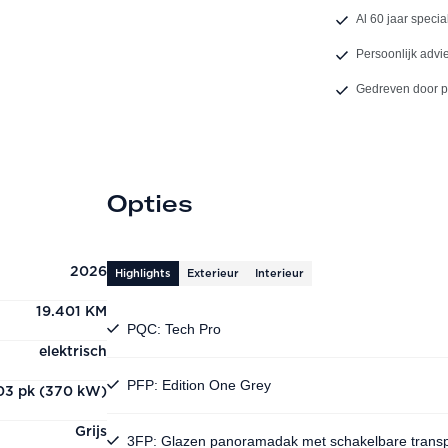
Al 60 jaar specia
Persoonlijk advi
Gedreven door 
Opties
2026
Highlights
Exterieur
Interieur
19.401 KM
PQC: Tech Pro
elektrisch
PFP: Edition One Grey
03 pk (370 kW)
Grijs
3FP: Glazen panoramadak met schakelbare transp