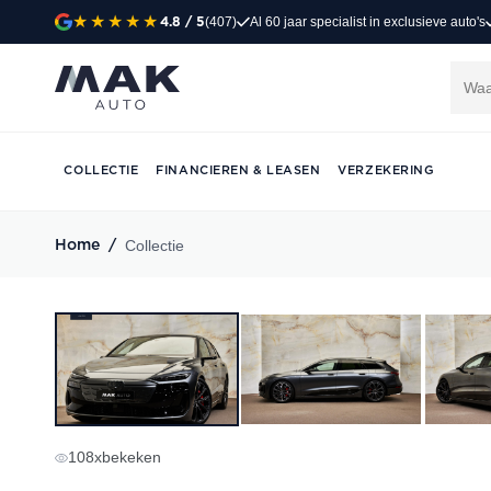
(407)
Al 60 jaar specialist in exclusieve auto's
4.8
/ 5
COLLECTIE
FINANCIEREN & LEASEN
VERZEKERING
Collectie
Home
/
108
x
bekeken