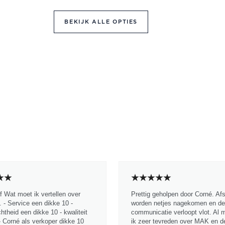
BEKIJK ALLE OPTIES
jf Wat moet ik vertellen over
Prettig geholpen door Corné. Af
 - Service een dikke 10 -
worden netjes nagekomen en de
chtheid een dikke 10 - kwaliteit
communicatie verloopt vlot. Al 
- Corné als verkoper dikke 10
ik zeer tevreden over MAK en d