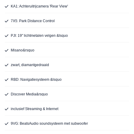
KA1: Achteruitrijcamera 'Rear View'
7X5: Park Distance Control
PJI: 19" lichtmetalen velgen &lsquo
Misano&rsquo
zwart, diamantgedraaid
RBD: Navigatiesysteem &lsquo
Discover Media&rsquo
inclusief Streaming & Internet
9VG: BeatsAudio soundsysteem met subwoofer