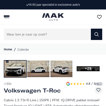
Persoonlijk advies op maat
MENU
/
Collectie
Home
+29
★
★
★
★
★
32
x
(407
)
4.8 / 5
Volkswagen T-Roc
Cabrio 1.5 TSI R-Line | 150PK | PFM: IQ.DRIVE pakket inclusief
Travel Assist en IQ.LIGHT | 8T8: Automatische afstandsregeling