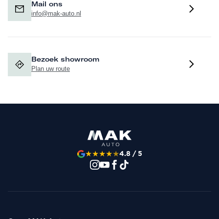
Mail ons
rijbewijsnummer en geboortedatum aan en binnen 24 uur
info@mak-auto.nl
weet u of de aanvraag is goedgekeurd.
Hoewel aan de informatie van deze website de grootst
Bezoek showroom
mogelijke zorg wordt besteed, kunnen wij niet
Plan uw route
aansprakelijk worden gesteld voor eventuele onjuiste
informatie van welke aard dan ook. Is voor u een optie
belangrijk, dan adviseren wij u hier specifiek naar te
vragen.
★
★
★
★
★
4.8 / 5