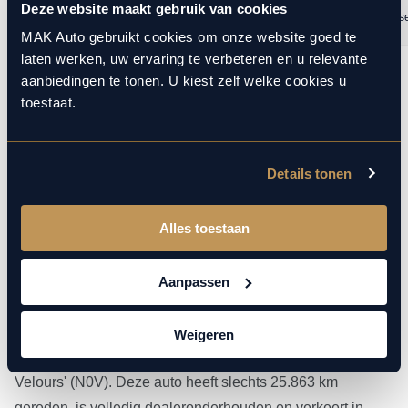
Deze website maakt gebruik van cookies
Lukasz Mac
19 maart 2026
Ramon Janss
MAK Auto gebruikt cookies om onze website goed te
laten werken, uw ervaring te verbeteren en u relevante
aanbiedingen te tonen. U kiest zelf welke cookies u
1
10
/
toestaat.
Details tonen
Meer over deze Volkswagen T-
Alles toestaan
Roc
Aanpassen
Dit betreft een zeer luxe en sportief uitgevoerde
Volkswagen T-Roc Cabrio 1.5 TSI (150 pk) R-Line. Kleur
Weigeren
exterieur: Pure White (0Q0Q) en interieur: Stof 'R-Line / Art
Velours' (N0V). Deze auto heeft slechts 25.863 km
gereden, is volledig dealeronderhouden en verkeert in