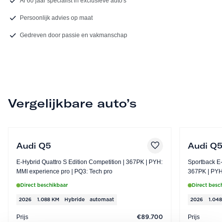
Al 60 jaar specialist in exclusieve auto's
Persoonlijk advies op maat
Gedreven door passie en vakmanschap
Vergelijkbare auto’s
Audi Q5
Audi Q
E-Hybrid Quattro S Edition Competition | 367PK | PYH:
Sportback E-
MMI experience pro | PQ3: Tech pro
Direct beschikbaar
Direct besc
2026
1.088 KM
Hybride
automaat
2026
1.04
Prijs
Prijs
€89.700