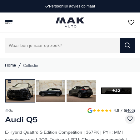
Persoonlijk advies op maat
MENU
/
Collectie
Home
+32
★
★
★
★
★
0
x
(406
)
4.8 / 5
Audi Q5
E-Hybrid Quattro S Edition Competition | 367PK | PYH: MMI
experience pro | PQ3: Tech pro | 3FU: Glazen panoramadak |