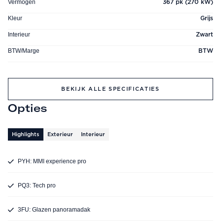
Vermogen
367 pk (270 kW)
Kleur
Grijs
Interieur
Zwart
BTW/Marge
BTW
BEKIJK ALLE SPECIFICATIES
Opties
Highlights
Exterieur
Interieur
PYH: MMI experience pro
PQ3: Tech pro
3FU: Glazen panoramadak