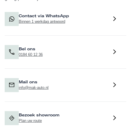
auto bij ons Financial Leasen voor slechts 1.315,- euro per
maand. Lever uw KVK nummer, banknummer,
Contact via WhatsApp
Binnen 1 werkdag antwoord
rijbewijsnummer en geboortedatum aan en binnen 24 uur
weet u of de aanvraag is goedgekeurd.
Hoewel aan de informatie van deze website de grootst
Bel ons
mogelijke zorg wordt besteed, kunnen wij niet
0184 60 12 36
aansprakelijk worden gesteld voor eventuele onjuiste
informatie van welke aard dan ook. Is voor u een optie
belangrijk, dan adviseren wij u hier specifiek naar te
Mail ons
vragen.
info@mak-auto.nl
Bezoek showroom
Plan uw route