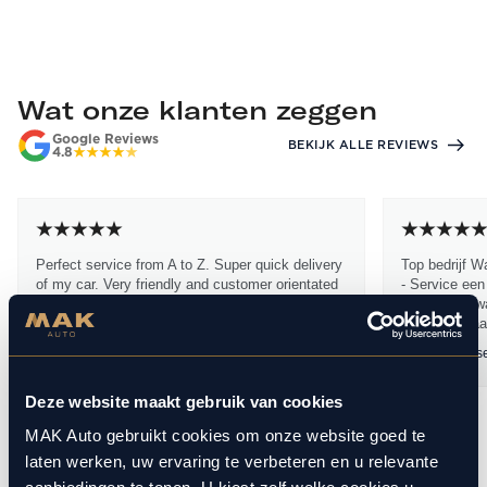
Wat onze klanten zeggen
Google Reviews
BEKIJK ALLE REVIEWS
4.8
Perfect service from A to Z. Super quick delivery
Top bedrijf W
of my car. Very friendly and customer orientated
- Service een
sales people (Dennis Stam). I have bought
dikke 10 - kwa
many...
dikke 10 Waa
Lukasz Mac
19 maart 2026
Ramon Janss
Deze website maakt gebruik van cookies
MAK Auto gebruikt cookies om onze website goed te
1
10
/
laten werken, uw ervaring te verbeteren en u relevante