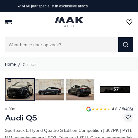
Persoonlijk advies op maat
MENU
/
Collectie
Home
+37
★
★
★
★
★
90
x
(406
)
4.8 / 5
Audi Q5
Sportback E-Hybrid Quattro S Edition Competition | 367PK | PYH:
MMI experience pro | PQ3: Tech pro | 3FU: Glazen panoramadak