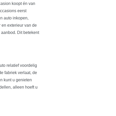
ccasion koopt én van
occasions eerst
en auto inkopen,
r en exterieur van de
s aanbod. Dit betekent
to relatief voordelig
e fabriek verlaat, de
en kunt u genieten
dellen, alleen hoeft u