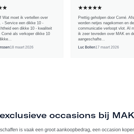
jf Wat moet ik vertellen over
Prettig geholpen door Corné. Af
 - Service een dikke 10 -
worden netjes nagekomen en de
chtheid een dikke 10 - kwaliteit
communicatie verloopt vlot. Al 
- Corné als verkoper dikke 10
ik zeer tevreden over MAK en d
ikke...
aangeschafte...
nssen
18 maart 2026
Luc Bollen
17 maart 2026
exclusieve occasions bij MA
schaffen is vaak een groot aankoopbedrag, een occasion kopen