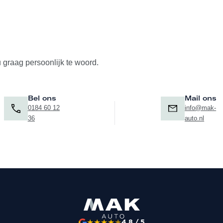
u graag persoonlijk te woord.
Bel ons
Mail ons
0184 60 12
info@mak-
36
auto.nl
★
★
★
★
★
4.8 / 5