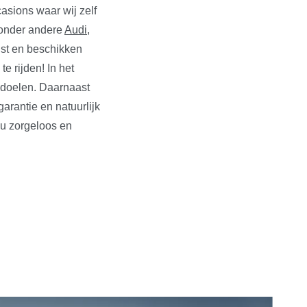
asions waar wij zelf
n onder andere
Audi
,
ust en beschikken
e rijden! In het
edoelen. Daarnaast
rantie en natuurlijk
 u zorgeloos en