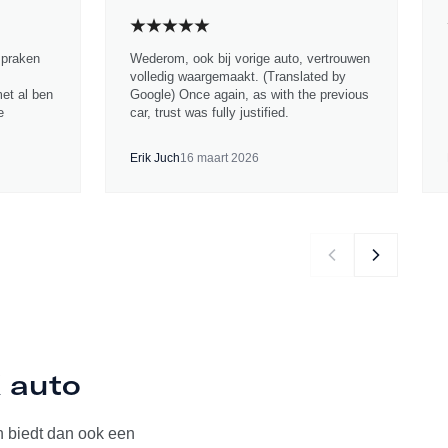
spraken
Wederom, ook bij vorige auto, vertrouwen
volledig waargemaakt. (Translated by
met al ben
Google) Once again, as with the previous
e
car, trust was fully justified.
Erik Juch
16 maart 2026
K auto
 biedt dan ook een