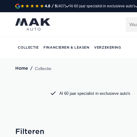
(407)
Al 60 jaar specialist in exclusieve auto's
4.8
/ 5
Exclusieve occasi
Jong gebruikt, grondig gecontroleerd en klaar 
Porsche, Audi, BMW en Mercedes bij MAK Aut
COLLECTIE
FINANCIEREN & LEASEN
VERZEKERING
DIRECT CONTACT OPNEMEN
Collectie
Home
/
Al 60 jaar specialist in exclusieve auto's
Filteren