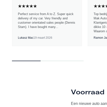
Perfect service from A to Z. Super quick
Top bedri
delivery of my car. Very friendly and
Mak Auto.
customer orientated sales people (Dennis
Klantgeri
Stam). I have bought many...
dikke 10 
Waarom d
Lukasz Mac
19 maart 2026
Ramon Ja
Voorraad 
Een nieuwe auto aan