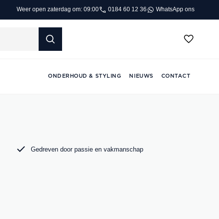
0184 60 12 36
WhatsApp ons
Weer open zaterdag om: 09:00
ONDERHOUD & STYLING
NIEUWS
CONTACT
Gedreven door passie en vakmanschap