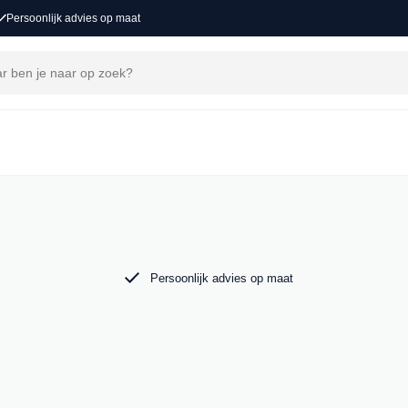
Persoonlijk advies op maat
ons
voor een nieuw avontuur. Ontdek onze collectie
o in Groot-Ammers.
Persoonlijk advies op maat