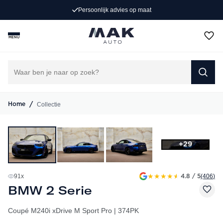
(406)
4.8
/ 5
MENU
/
Collectie
Home
+29
★
★
★
★
★
91
x
(406
)
4.8 / 5
BMW 2 Serie
Coupé M240i xDrive M Sport Pro | 374PK