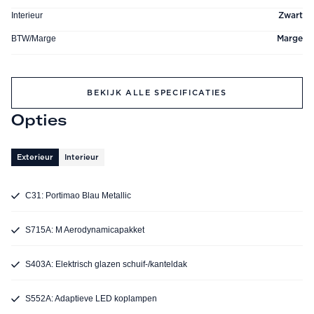
Interieur
Zwart
BTW/Marge
Marge
BEKIJK ALLE SPECIFICATIES
Opties
Exterieur
Interieur
C31: Portimao Blau Metallic
S715A: M Aerodynamicapakket
S403A: Elektrisch glazen schuif-/kanteldak
S552A: Adaptieve LED koplampen