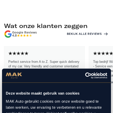
Wat onze klanten zeggen
Google Reviews
BEKIJK ALLE REVIEWS
4.8
Perfect service from A to Z. Super quick delivery
Top bedrijf W
of my car. Very friendly and customer orientated
- Service een
sales people (Dennis Stam). I have bought
dikke 10 - kwa
many...
dikke 10 Waa
Lukasz Mac
19 maart 2026
Ramon Janss
Deze website maakt gebruik van cookies
MAK Auto gebruikt cookies om onze website goed te
1
10
/
laten werken, uw ervaring te verbeteren en u relevante