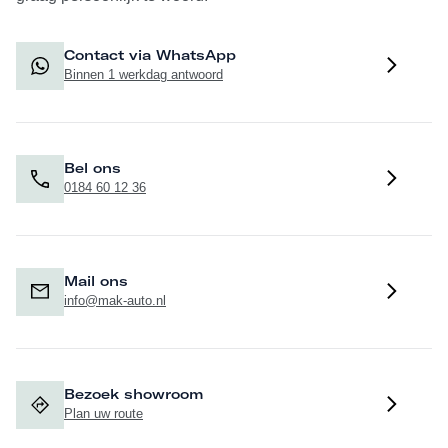
Line (S3MFA), de M achterspoiler in hoogglans zwart
(S754A), de Raamomlijsting M hoogglans Shadow Line
Contact via WhatsApp
Binnen 1 werkdag antwoord
(S760A) en de M hoogglans Shadow Line exterieurdelen
(S7M9A).
Bel ons
0184 60 12 36
Vraag nu een proefrit of inruilvoorstel aan en ervaar zelf de
perfecte combinatie van prestaties, luxe en innovatie in
deze BMW M240i xDrive Coupé!
Mail ons
info@mak-auto.nl
Deze auto is voorzien van fabrieksgarantie tot 21-03-2027
of 100.000 km. Wilt u volledig zorgeloos wegrijden, bieden
wij voor 995,- euro het volgende afleverpakket. Dit pakket
Bezoek showroom
is voorzien van een onderhoudsbeurt volgens
Plan uw route
fabrieksvoorschrift, APK keuring (minimaal 12 maanden),