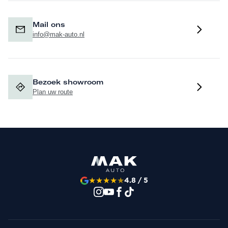
Mail ons
info@mak-auto.nl
Bezoek showroom
Plan uw route
★
★
★
★
★
4.8 / 5