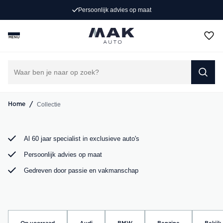
Exclusieve occasions
Persoonlijk advies op maat
Jong gebruikt, grondig gecontroleerd en klaar voor een
MENU
nieuw avontuur. Ontdek onze collectie Porsche, Audi,
BMW en Mercedes bij MAK Auto in Groot-Ammers.
DIRECT CONTACT OPNEMEN
/
Collectie
Home
Al 60 jaar specialist in exclusieve auto's
Persoonlijk advies op maat
Gedreven door passie en vakmanschap