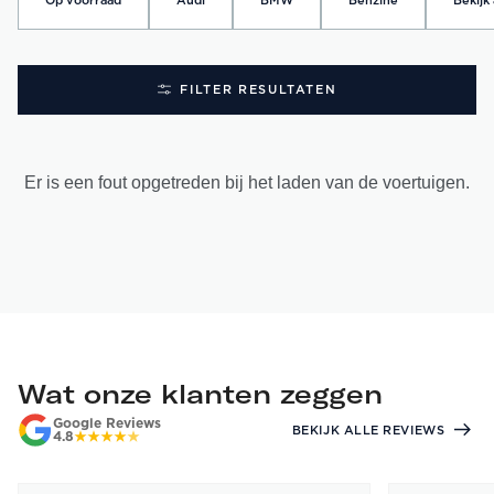
Op voorraad
Audi
BMW
Benzine
Bekijk 
FILTER RESULTATEN
Er is een fout opgetreden bij het laden van de voertuigen.
Wat onze klanten zeggen
Google Reviews
BEKIJK ALLE REVIEWS
4.8