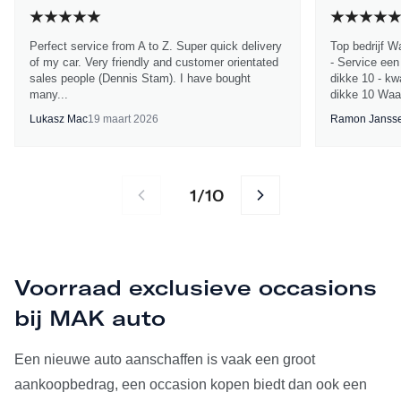
Perfect service from A to Z. Super quick delivery
Top bedrijf W
of my car. Very friendly and customer orientated
- Service een
sales people (Dennis Stam). I have bought
dikke 10 - kwa
many...
dikke 10 Waa
Lukasz Mac
19 maart 2026
Ramon Janss
1
10
/
Voorraad exclusieve occasions
bij MAK auto
Een nieuwe auto aanschaffen is vaak een groot
aankoopbedrag, een occasion kopen biedt dan ook een