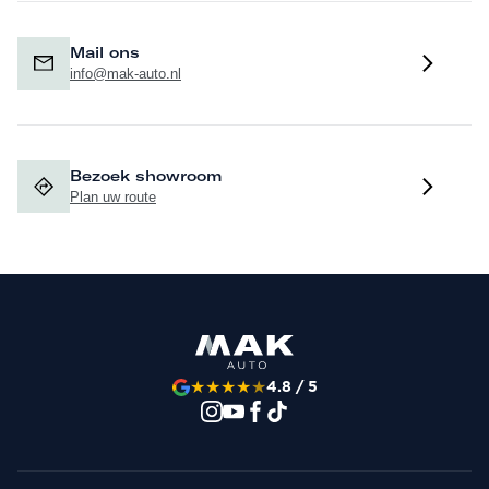
Mail ons
info@mak-auto.nl
Bezoek showroom
Plan uw route
★
★
★
★
★
4.8 / 5