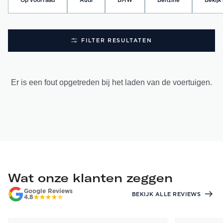
Op voorraad
Audi
BMW
Benzine
Bekijk 
FILTER RESULTATEN
Er is een fout opgetreden bij het laden van de voertuigen.
Wat onze klanten zeggen
Google Reviews
BEKIJK ALLE REVIEWS
4.8