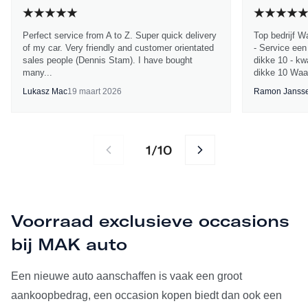
Perfect service from A to Z. Super quick delivery
Top bedrijf W
of my car. Very friendly and customer orientated
- Service een
sales people (Dennis Stam). I have bought
dikke 10 - kwa
many...
dikke 10 Waa
Lukasz Mac
19 maart 2026
Ramon Janss
1
10
/
Voorraad exclusieve occasions
bij MAK auto
Een nieuwe auto aanschaffen is vaak een groot
aankoopbedrag, een occasion kopen biedt dan ook een