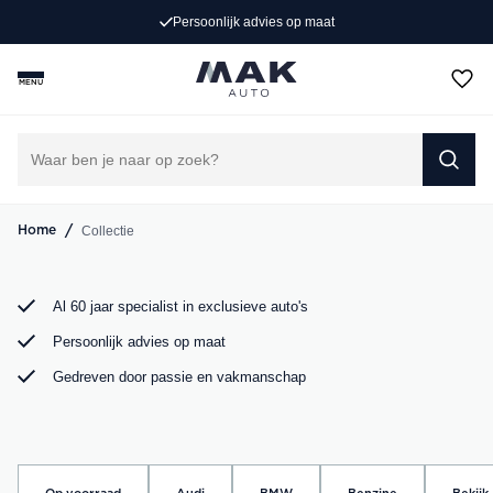
Exclusieve occasions
Persoonlijk advies op maat
Jong gebruikt, grondig gecontroleerd en klaar voor een
MENU
nieuw avontuur. Ontdek onze collectie Porsche, Audi,
BMW en Mercedes bij MAK Auto in Groot-Ammers.
DIRECT CONTACT OPNEMEN
/
Collectie
Home
Al 60 jaar specialist in exclusieve auto's
Persoonlijk advies op maat
Gedreven door passie en vakmanschap